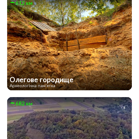
612 км
Олегове городище
Археологічна пам'ятка
682 км