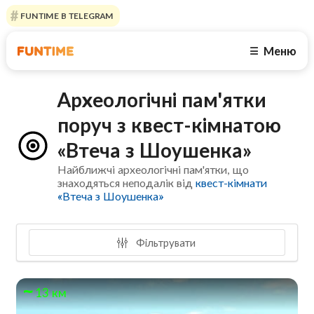
FUNTIME В TELEGRAM
Меню
☰
Археологічні пам'ятки
поруч з квест-кімнатою
«Втеча з Шоушенка»
Найближчі археологічні пам'ятки, що
знаходяться неподалік від
квест-кімнати
«Втеча з Шоушенка»
Фільтрувати
13 км