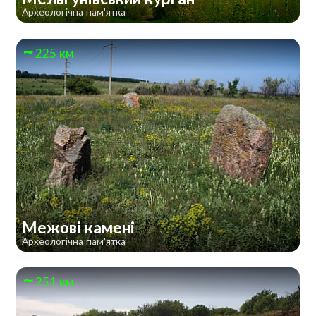
Археологічна пам'ятка
225 км
Межові камені
Археологічна пам'ятка
251 км