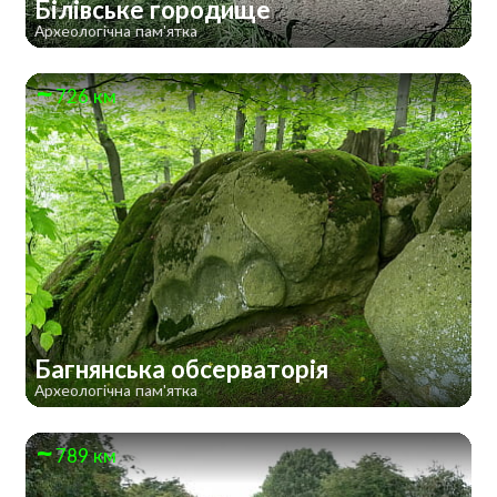
Білівське городище
Археологічна пам'ятка
726 км
Багнянська обсерваторія
Археологічна пам'ятка
789 км