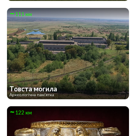
111 км
Товста могила
Археологічна пам'ятка
122 км