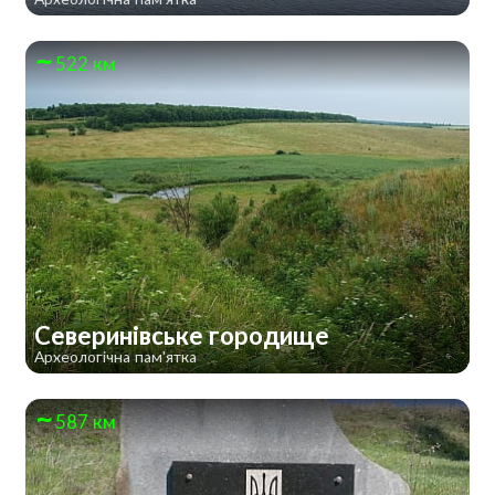
522 км
Северинівське городище
Археологічна пам'ятка
587 км