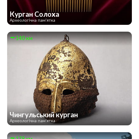
Курган Солоха
Археологічна пам'ятка
140 км
Чингульський курган
Археологічна пам'ятка
178 км