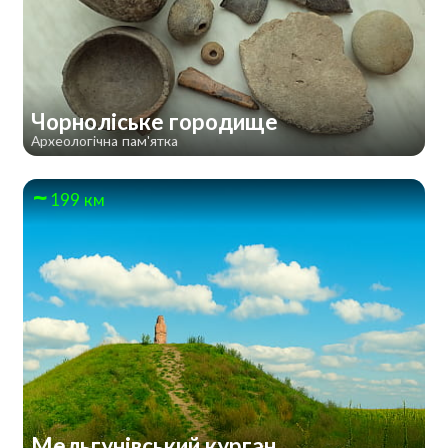
Чорноліське городище
Археологічна пам'ятка
199 км
Мельгунівський курган