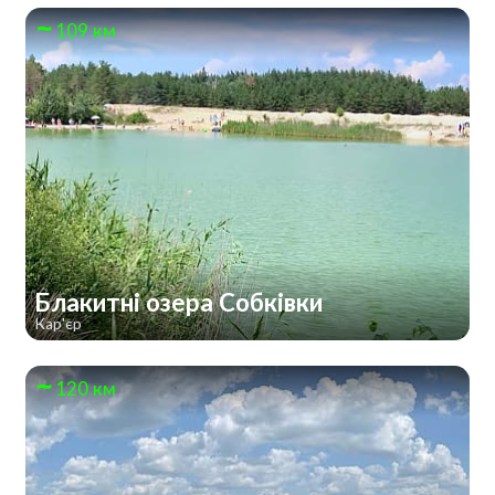
109 км
Блакитні озера Собківки
Кар'єр
120 км