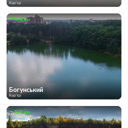
Кар'єр
508 км
Богунський
Кар'єр
539 км