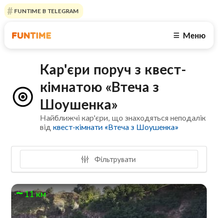
FUNTIME В TELEGRAM
Меню
☰
Кар'єри поруч з квест-
кімнатою «Втеча з
Шоушенка»
Найближчі кар'єри, що знаходяться неподалік
від
квест-кімнати «Втеча з Шоушенка»
Фільтрувати
11 км