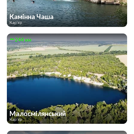
Камінна Чаша
Кар'єр
244 км
Малосмілянський
Кар'єр