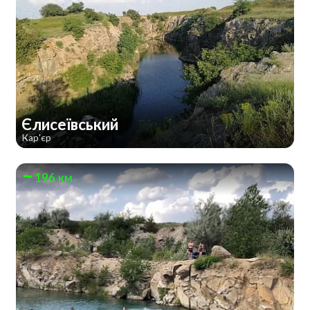
Єлисеївський
Кар'єр
196 км