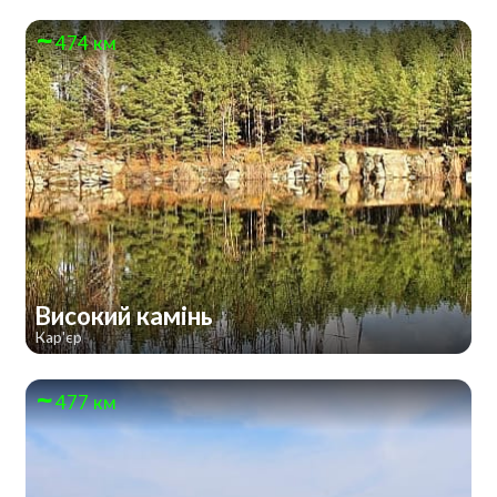
474 км
Високий камінь
Кар'єр
477 км