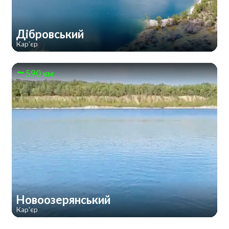
Дібровський
Кар'єр
590 км
Новоозерянський
Кар'єр