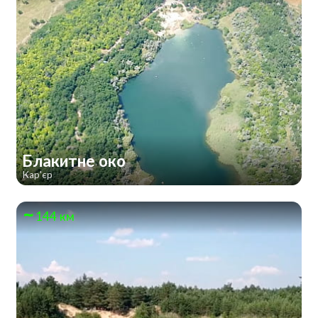
Блакитне око
Кар'єр
144 км