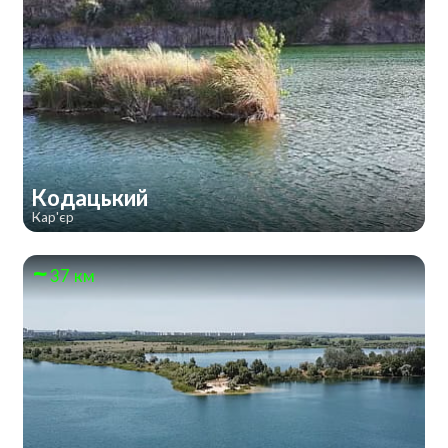
Кодацький
Кар'єр
37 км