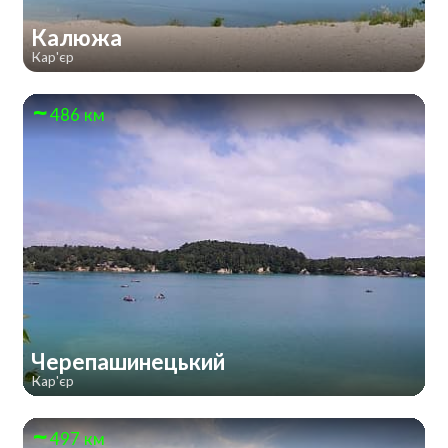
Калюжа
Кар'єр
486 км
Черепашинецький
Кар'єр
497 км