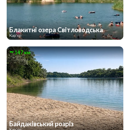
Блакитні озера Світловодська
Кар'єр
147 км
Байдаківський розріз
Кар'єр