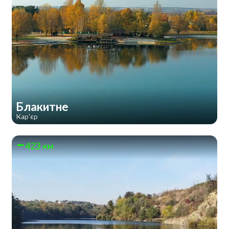
Блакитне
Кар'єр
423 км