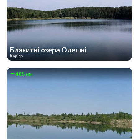
Блакитні озера Олешні
Кар'єр
485 км