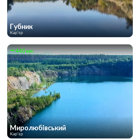
Губник
Кар'єр
440 км
Миролюбівський
Кар'єр