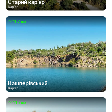
Старий кар'єр
Кар'єр
407 км
Кашперівський
Кар'єр
415 км