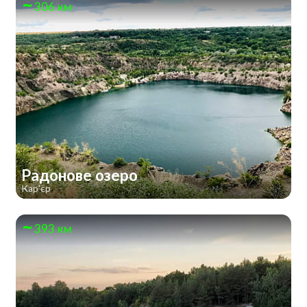
306 км
Радонове озеро
Кар'єр
393 км