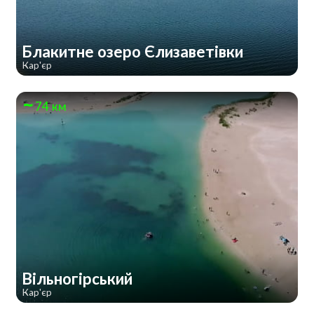
Блакитне озеро Єлизаветівки
Кар'єр
74 км
Вільногірський
Кар'єр