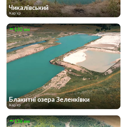
Чикалівський
Кар'єр
132 км
Блакитні озера Зеленківки
Кар'єр
136 км