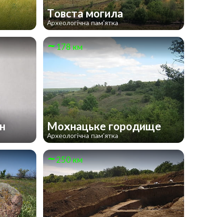
Товста могила
Археологічна пам'ятка
178 км
ан
Мохнацьке городище
Археологічна пам'ятка
250 км