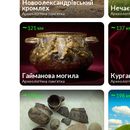
Новоолександрівський
кромлех
Нечає
Археологічна пам'ятка
Археологі
121 км
137 к
Гайманова могила
Курга
Археологічна пам'ятка
Археологі
186 км
198 к