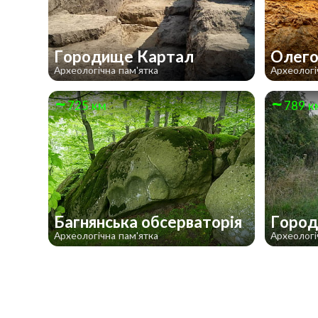
Городище Картал
Олего
Археологічна пам'ятка
Археологі
725 км
789 к
Багнянська обсерваторія
Город
Археологічна пам'ятка
Археологі