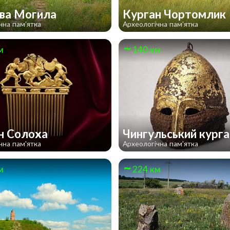
ва Могила
Курган Чортомлик
чна пам'ятка
Археологічна пам'ятка
м
140 км
н Солоха
Чингульський кург
чна пам'ятка
Археологічна пам'ятка
м
224 км