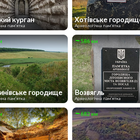
кий курган
Хотівське городи
чна пам'ятка
Археологічна пам'ятка
м
586 км
инівське городище
Возвягль
чна пам'ятка
Археологічна пам'ятка
м
682 км