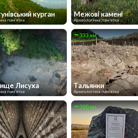
унівський курган
Межові камені
чна пам'ятка
Археологічна пам'ятка
м
333 км
ище Лисуха
Тальянки
чна пам'ятка
Археологічна пам'ятка
м
390 км