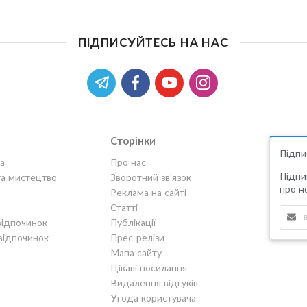
ПІДПИСУЙТЕСЬ НА НАС
Сторінки
Підпи
а
Про нас
Підпи
та мистецтво
Зворотний зв'язок
про но
Реклама на сайті
Статті
відпочинок
Публікації
відпочинок
Прес-релізи
Мапа сайту
Цікаві посилання
Видалення відгуків
Угода користувача