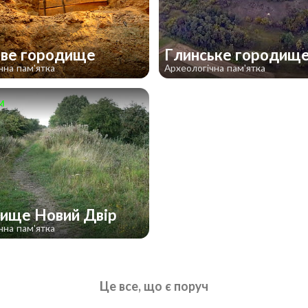
ве городище
Глинське городищ
чна пам'ятка
Археологічна пам'ятка
м
ище Новий Двір
чна пам'ятка
Це все, що є поруч