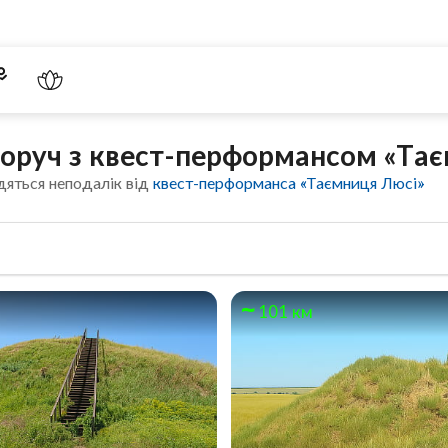
 поруч з квест-перформансом «Та
дяться неподалік від
квест-перформанса «Таємниця Люсі»
101 км