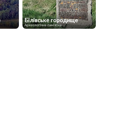
е
Білівське городище
Археологічна пам'ятка