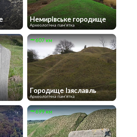
ще
Немирівське городище
Археологічна пам'ятка
607 км
Городище Ізяславль
Археологічна пам'ятка
699 км