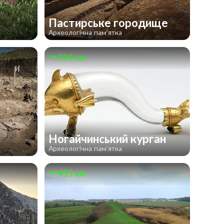
Пастирське городище
Археологічна пам'ятка
334 км
Ногайчинський курган
Археологічна пам'ятка
455 км