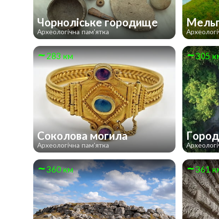
Чорноліське городище
Мельг
Археологічна пам'ятка
Археологі
283 км
305 к
Соколова могила
Город
Археологічна пам'ятка
Археологі
360 км
361 к