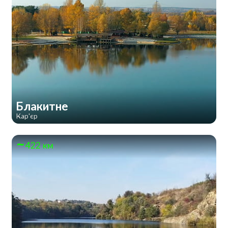
Блакитне
Кар'єр
422 км