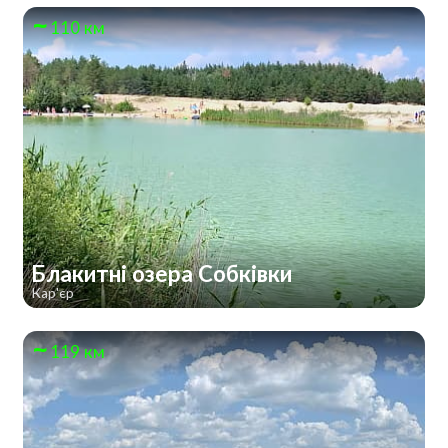
110 км
Блакитні озера Собківки
Кар'єр
119 км