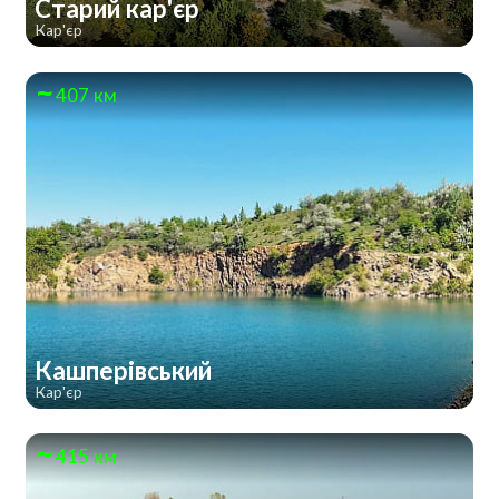
Старий кар'єр
Кар'єр
407 км
Кашперівський
Кар'єр
415 км