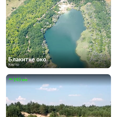
Блакитне око
Кар'єр
143 км