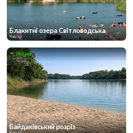
Блакитні озера Світловодська
Кар'єр
146 км
Байдаківський розріз
Кар'єр