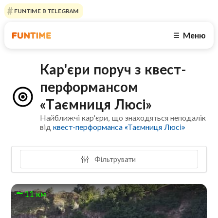
FUNTIME В TELEGRAM
Меню
☰
Кар'єри поруч з квест-
перформансом
«Таємниця Люсі»
Найближчі кар'єри, що знаходяться неподалік
від
квест-перформанса «Таємниця Люсі»
Фільтрувати
11 км