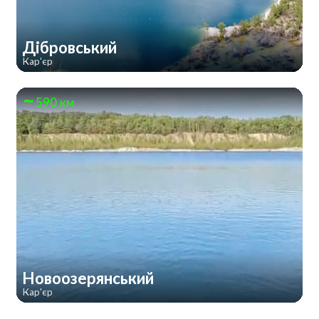
Дібровський
Кар'єр
590 км
Новоозерянський
Кар'єр