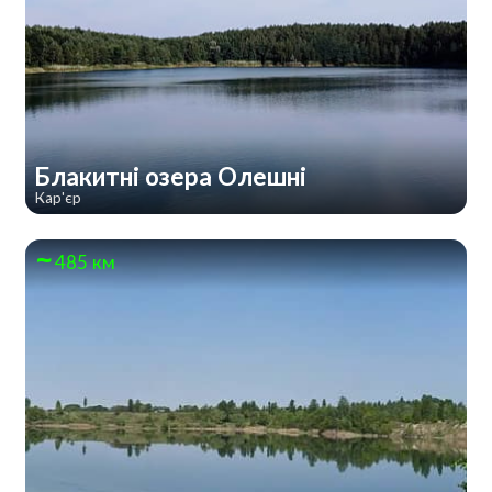
Блакитні озера Олешні
Кар'єр
485 км