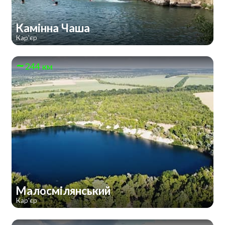
Камінна Чаша
Кар'єр
244 км
Малосмілянський
Кар'єр