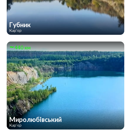
Губник
Кар'єр
440 км
Миролюбівський
Кар'єр