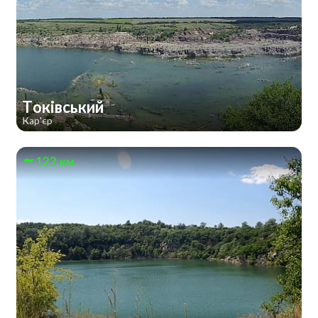
Токівський
Кар'єр
122 км