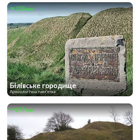
273 км
Білівське городище
Археологічна пам'ятка
277 км