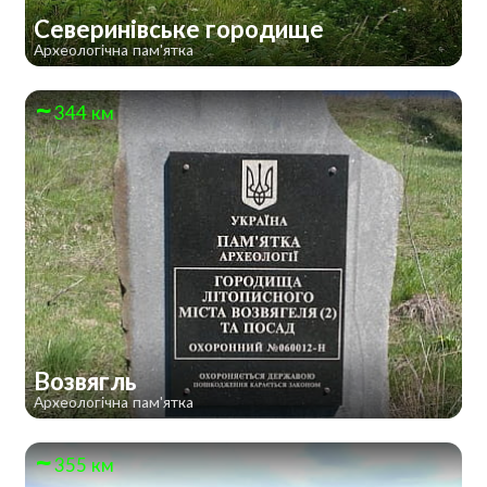
Северинівське городище
Археологічна пам'ятка
344 км
Возвягль
Археологічна пам'ятка
355 км