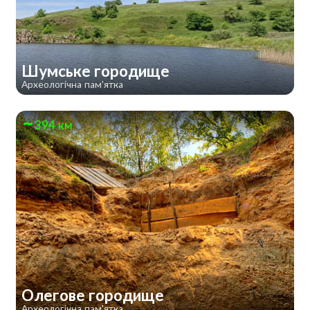
Шумське городище
Археологічна пам'ятка
394 км
Олегове городище
Археологічна пам'ятка