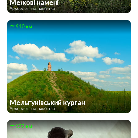
Межові камені
Археологічна пам'ятка
610 км
Мельгунівський курган
Археологічна пам'ятка
622 км