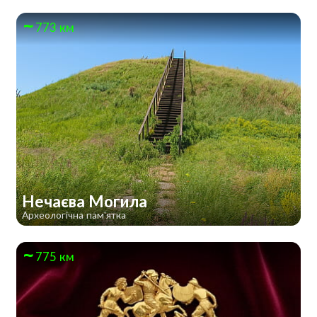
773 км
Нечаєва Могила
Археологічна пам'ятка
775 км