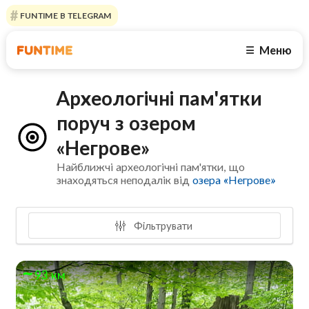
FUNTIME В TELEGRAM
Меню
☰
Археологічні пам'ятки
поруч з озером
«Негрове»
Найближчі археологічні пам'ятки, що
знаходяться неподалік від
озера «Негрове»
Фільтрувати
93 км