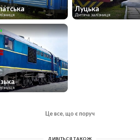
патська
Луцька
лізниця
Дитяча залізниця
м
ізька
лізниця
Це все, що є поруч
ДИВІТЬСЯ ТАКОЖ