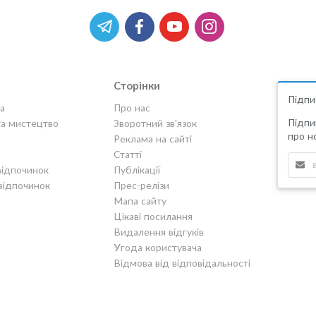
Сторінки
Підпи
а
Про нас
Підпи
та мистецтво
Зворотний зв'язок
про но
Реклама на сайті
Статті
відпочинок
Публікації
відпочинок
Прес-релізи
Мапа сайту
Цікаві посилання
Видалення відгуків
Угода користувача
Відмова від відповідальності