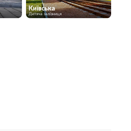
Київська
Дитяча залізниця