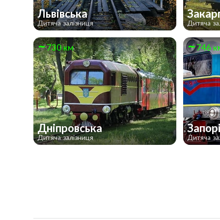
Львівська
Закар
Дитяча залізниця
Дитяча за
730 км
746 к
Дніпровська
Запор
Дитяча залізниця
Дитяча за