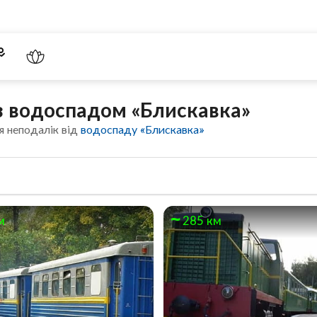
 з водоспадом «Блискавка»
я неподалік від
водоспаду «Блискавка»
м
285 км