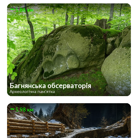
5.86 км
Багнянська обсерваторія
Археологічна пам'ятка
5.98 км