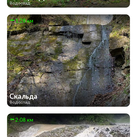
Водоспад
1.28 км
Скальда
Водоспад
2.08 км