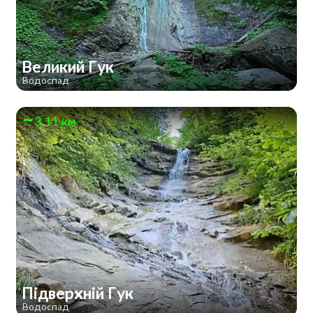
Великий Гук
Водоспад
3.11 км
Підверхній Гук
Водоспад