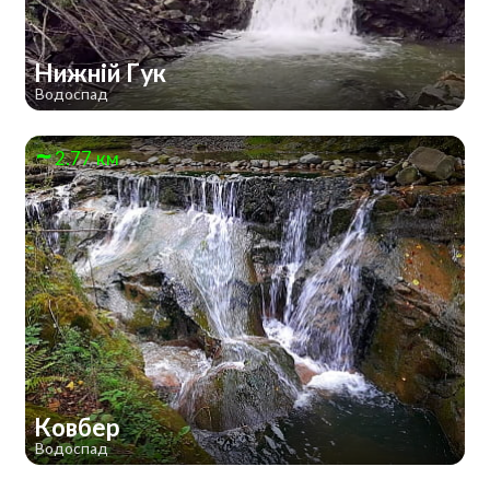
Нижній Гук
Водоспад
2.77 км
Ковбер
Водоспад