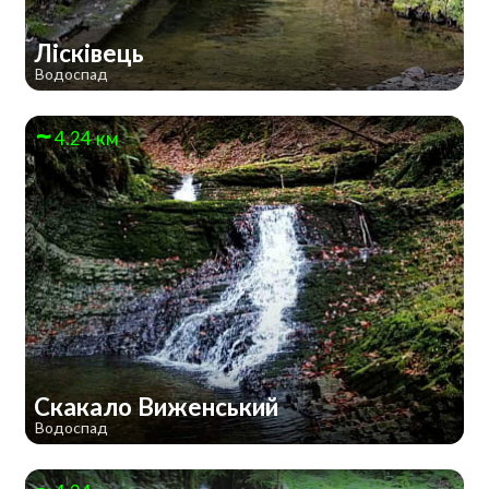
Лісківець
Водоспад
4.24 км
Скакало Виженський
Водоспад