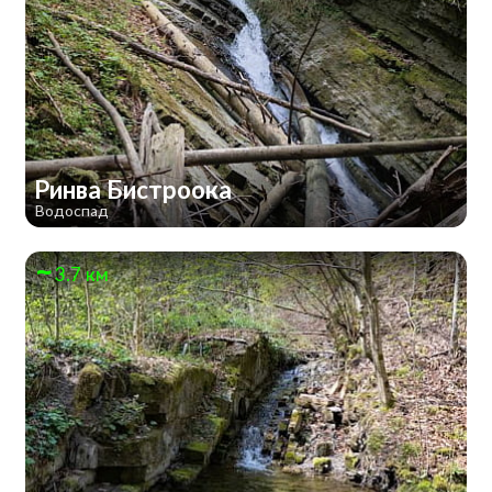
Ринва Бистроока
Водоспад
3.7 км