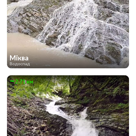
Міква
Водоспад
2.71 км