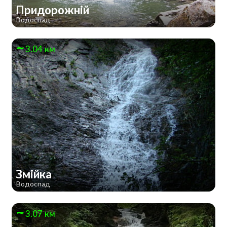
Придорожній
Водоспад
3.04 км
Змійка
Водоспад
3.07 км