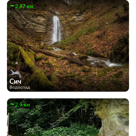
2.87 км
Сич
Водоспад
2.9 км