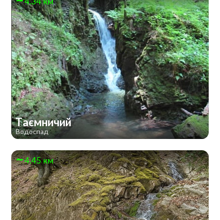
4.34 км
Таємничий
Водоспад
4.45 км