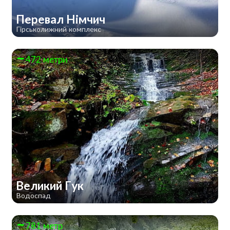
Перевал Німчич
Гірськолижний комплекс
472 метри
Великий Гук
Водоспад
781 метр