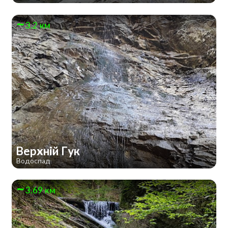
3.2 км
Верхній Гук
Водоспад
3.69 км