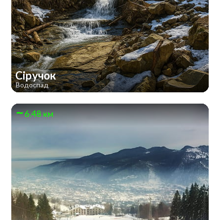
Сіручок
Водоспад
6.48 км