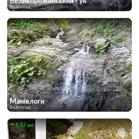
Великорожинський Гук
Водоспад
4.87 км
Манівлоги
Водоспад
5.57 км