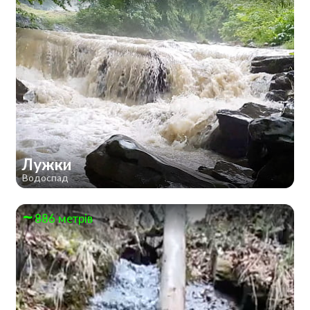
Лужки
Водоспад
886 метрів