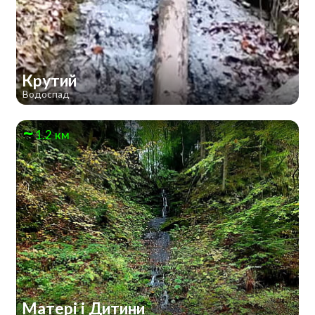
Крутий
Водоспад
1.2 км
Матері і Дитини