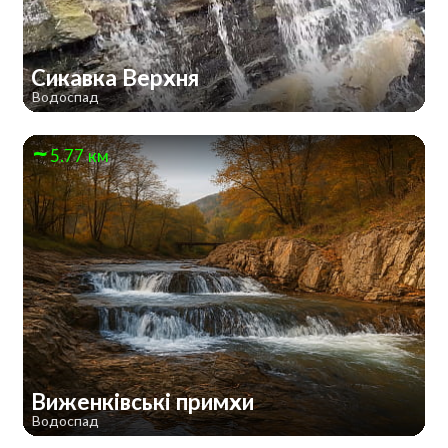
Сикавка Верхня
Водоспад
5.77 км
Виженківські примхи
Водоспад