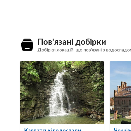
Пов'язані добірки
Добірки локацій, що пов'язані з водоспад
Карпатські водоспади
Чернів