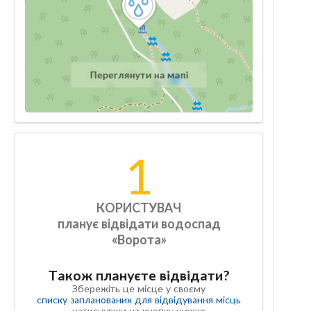
Переглянути на мапі
1
КОРИСТУВАЧ
планує відвідати водоспад
«Ворота»
Також плануєте відвідати?
Збережіть це місце у своєму
списку запланованих для відвідування місць
натиснувши на кнопку нижче