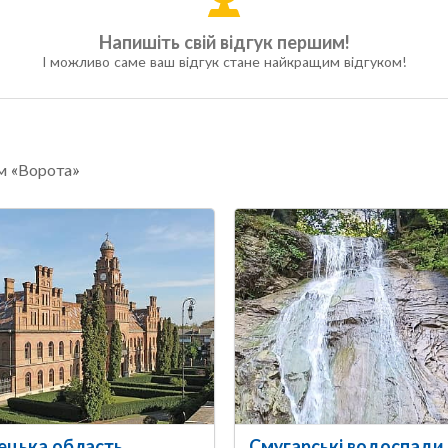
Напишіть свій відгук першим!
І можливо саме ваш відгук стане найкращим відгуком!
ом «Ворота»
ецька область
Смугарські водоспади