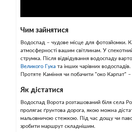
Чим зайнятися
Водоспад – чудове місце для фотозйомки. К
атмосферності вашим світлинам. У спекотни
струмка. Після відвідування водоспаду вар
Великого Гука
та інших чарівних водоспадів.
Протяте Каміння чи побачити "око Карпат" 
Як дістатися
Водоспад Ворота розташований біля села Роз
пролягає ґрунтова дорога, якою можна діст
мальовничою стежкою. Під час дощу чи паво
зробити маршрут складнішим.