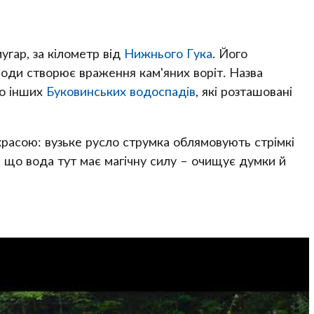
гар, за кілометр від
Нижнього Гука
. Його
к води створює враження кам'яних воріт. Назва
до інших
Буковинських водоспадів
, які розташовані
расою: вузьке русло струмка облямовують стрімкі
ь, що вода тут має магічну силу – очищує думки й