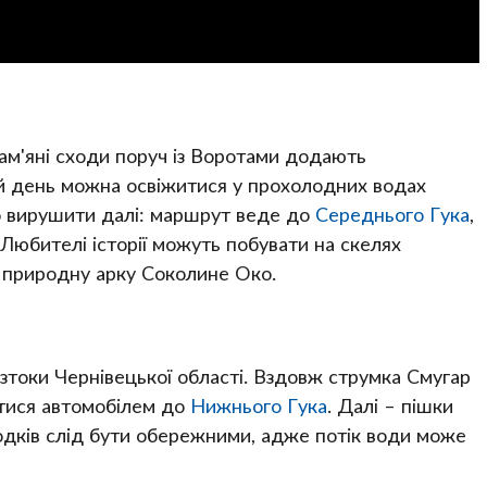
ам'яні сходи поруч із Воротами додають
й день можна освіжитися у прохолодних водах
то вирушити далі: маршрут веде до
Середнього Гука
,
 Любителі історії можуть побувати на скелях
– природну арку Соколине Око.
токи Чернівецької області. Вздовж струмка Смугар
атися автомобілем до
Нижнього Гука
. Далі – пішки
дків слід бути обережними, адже потік води може