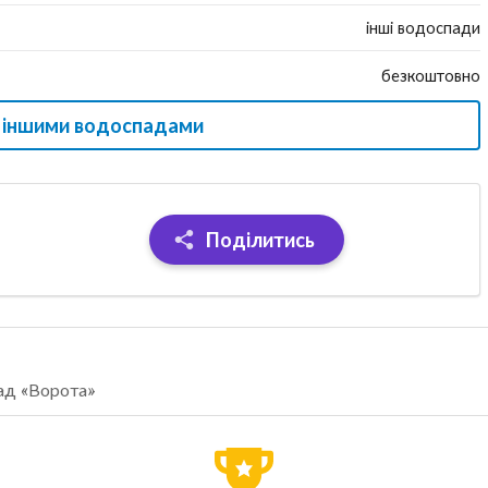
інші водоспади
безкоштовно
з іншими водоспадами
Поділитись
пад «Ворота»