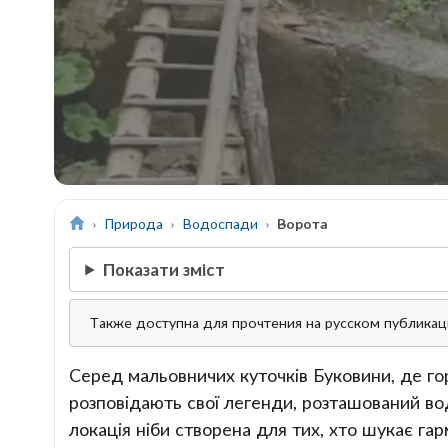
Природа
Водоспади
Ворота
Показати зміст
Также доступна для прочтения на русском публика
Серед мальовничих куточків Буковини, де гор
розповідають свої легенди, розташований вод
локація ніби створена для тих, хто шукає га