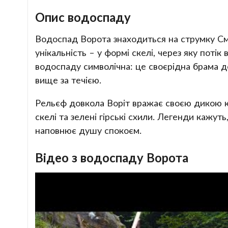
Опис водоспаду
Водоспад Ворота знаходиться на струмку Сму
унікальність – у формі скелі, через яку поті
водоспаду символічна: це своєрідна брама 
вище за течією.
Рельєф довкола Воріт вражає своєю дикою к
скелі та зелені гірські схили. Легенди кажут
наповнює душу спокоєм.
Відео з водоспаду Ворота