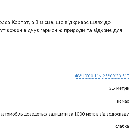
са Карпат, а й місце, що відкриває шлях до
Тут кожен відчує гармонію природи та відкриє для
48°10'00.1"N 25°08'33.5"E
3,5 метрів
немає
автомобіль доведеться залишити за 1000 метрів від водоспаду
слабка