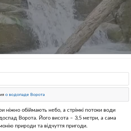
ция
о водопаде Ворота
и ніжно обіймають небо, а стрімкі потоки води
оспад Ворота. Його висота – 3,5 метри, а сама
рмонію природи та відчуття пригоди.