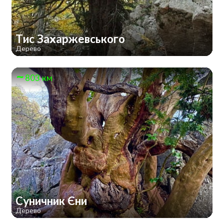
Тис Захаржевського
Дерево
803 км
Суничник Єни
Дерево