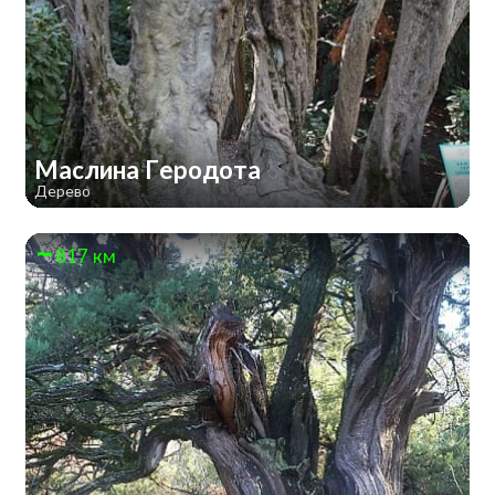
Маслина Геродота
Дерево
817 км