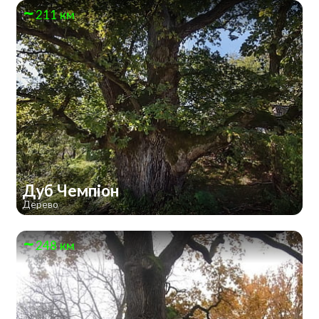
211 км
Дуб Чемпіон
Дерево
248 км