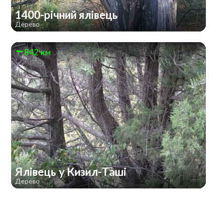
1400-річний ялівець
Дерево
842 км
Ялівець у Кизил-Таші
Дерево