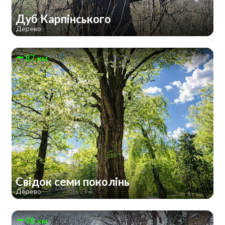
Дуб Карпінського
Дерево
87 км
Свідок семи поколінь
Дерево
98 км