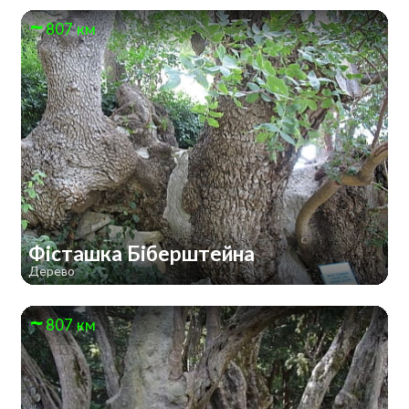
807 км
Фісташка Біберштейна
Дерево
807 км