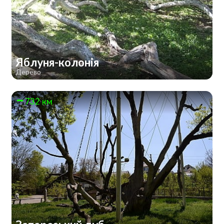
Яблуня-колонія
Дерево
732 км