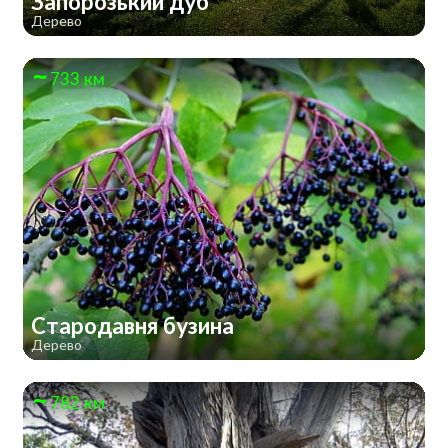
Запорозький дуб
Дерево
733 км
Стародавня бузина
Дерево
782 км