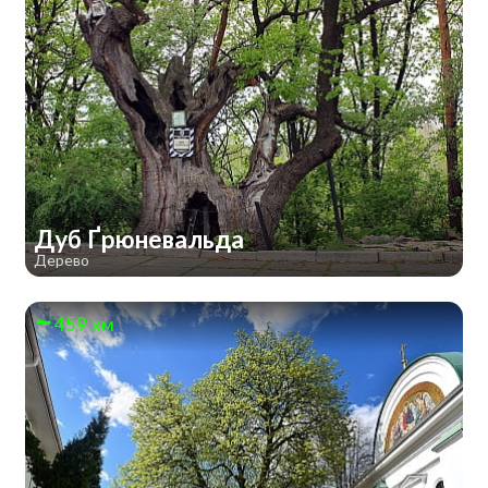
Дуб Ґрюневальда
Дерево
459 км