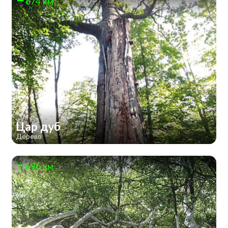
674 км
Цар дуб
Дерево
696 км