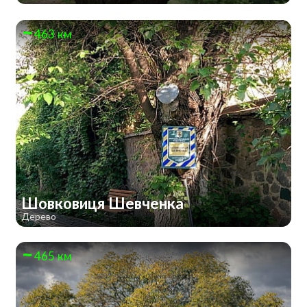
463 км
Шовковиця Шевченка
Дерево
465 км