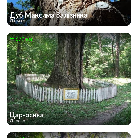
Дуб Максима Залізняка
Дерево
672 км
Цар-осика
Дерево