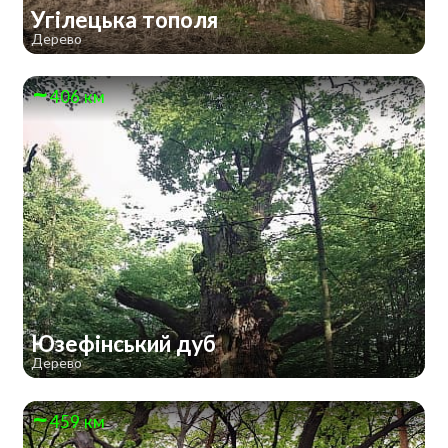
Угілецька тополя
Дерево
406 км
Юзефінський дуб
Дерево
459 км