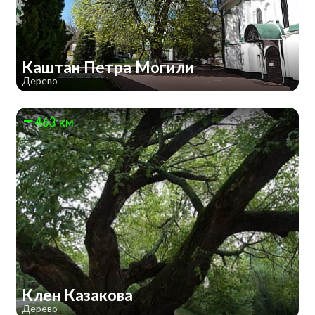
Каштан Петра Могили
Дерево
463 км
Клен Казакова
Дерево