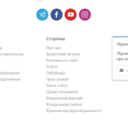
Сторінки
Підпи
а
Про нас
Підпи
та мистецтво
Зворотний зв'язок
про но
Реклама на сайті
Статті
відпочинок
Публікації
відпочинок
Прес-релізи
Мапа сайту
Цікаві посилання
Видалення відгуків
Угода користувача
Відмова від відповідальності