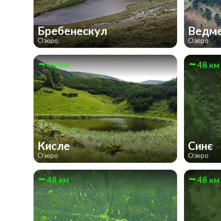
Бребенескул
Ведм
Озеро
Озеро
48 км
48 км
Кисле
Синє
Озеро
Озеро
48 км
48 км