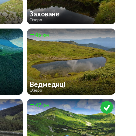
Заховане
Озеро
45 км
Ведмедиці
Озеро
47 км