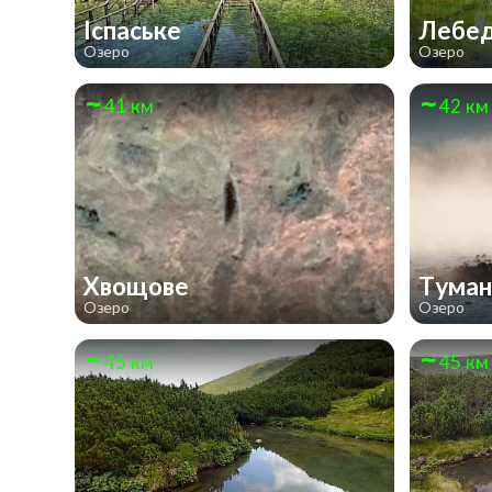
Іспаське
Лебе
Озеро
Озеро
41 км
42 км
Хвощове
Тума
Озеро
Озеро
45 км
45 км