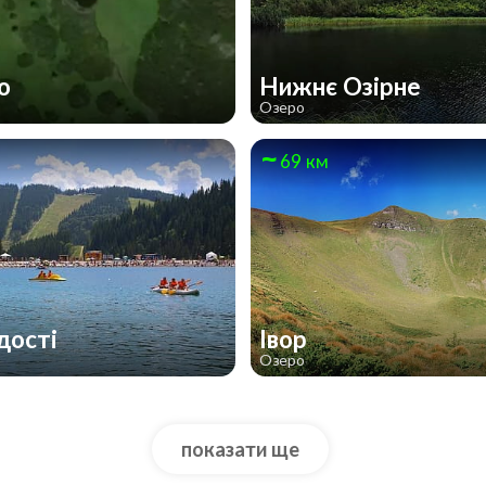
по
Нижнє Озірне
Озеро
69 км
дості
Івор
Озеро
показати ще