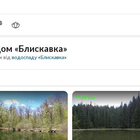
дом «Блискавка»
к від
водоспаду «Блискавка»
39 км