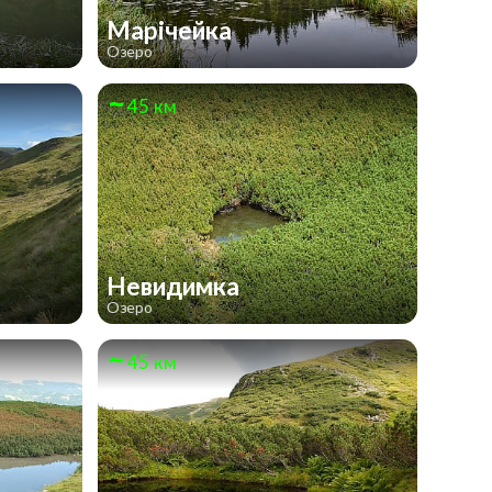
Марічейка
Озеро
45 км
Невидимка
Озеро
45 км