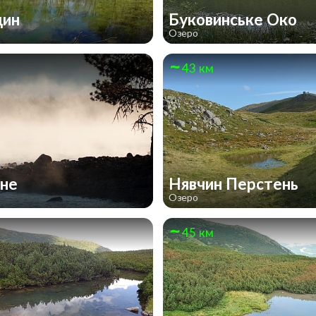
дин
Буковинське Око
Озеро
43 км
нне
Нявчин Перстень
Озеро
45 км