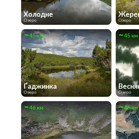
Холодне
Жере
Озеро
Озеро
45 км
45 км
Ґаджинка
Весня
Озеро
Озеро
46 км
46 км