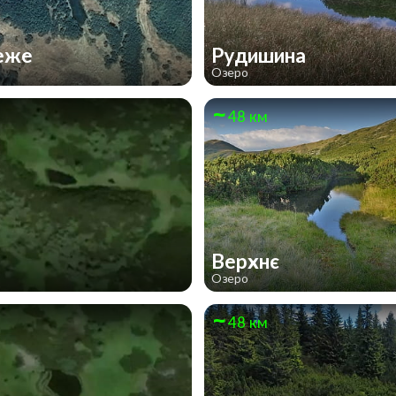
еже
Рудишина
Озеро
48 км
Верхнє
Озеро
48 км