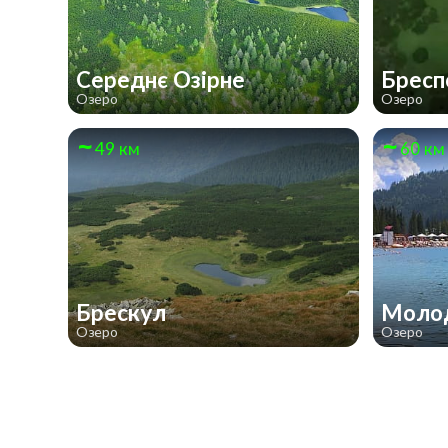
Середнє Озірне
Брес
Озеро
Озеро
49 км
60 км
Брескул
Моло
Озеро
Озеро