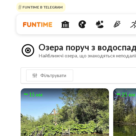
FUNTIME В TELEGRAM
Озера поруч з водоспа
Найближчі озера, що знаходяться неподалі
Фільтрувати
15 км
25 км