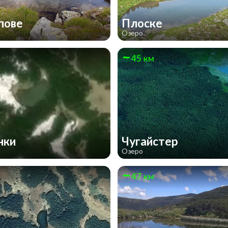
пове
Плоске
Озеро
45 км
нки
Чугайстер
Озеро
47 км