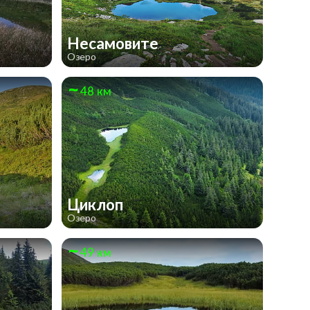
Несамовите
Озеро
48 км
Циклоп
Озеро
49 км