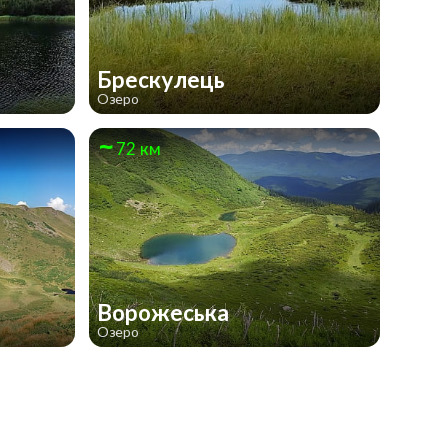
Брескулeць
Озеро
72 км
Ворожеська
Озеро