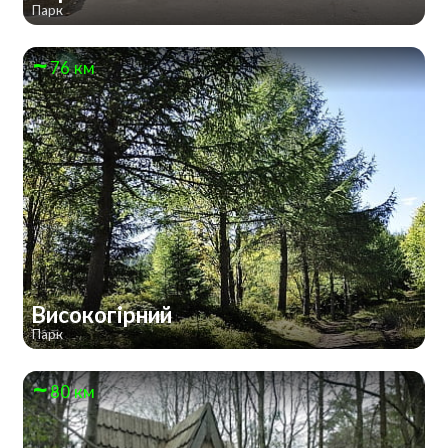
Парк
76 км
Високогірний
Парк
80 км