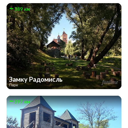
389 км
Замку Радомисль
Парк
397 км