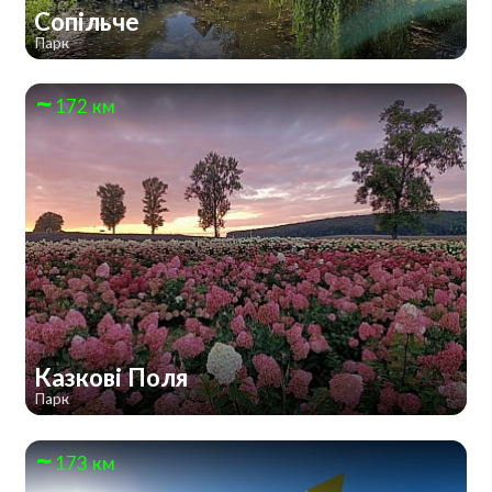
Сопільче
Парк
172 км
Казкові Поля
Парк
173 км