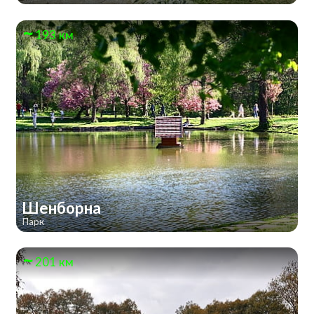
193 км
Шенборна
Парк
201 км