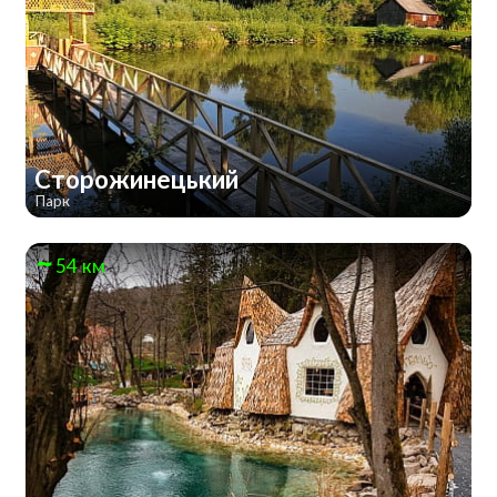
Сторожинецький
Парк
54 км