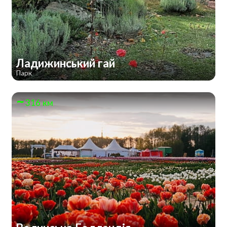
Ладижинський гай
Парк
316 км