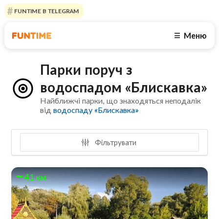
FUNTIME В TELEGRAM
Меню
☰
Парки поруч з
водоспадом «Блискавка»
Найближчі парки, що знаходяться неподалік
від
водоспаду «Блискавка»
Фільтрувати
41 км