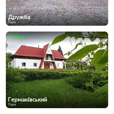
Дружба
Парк
94 км
Гермаківський
Парк