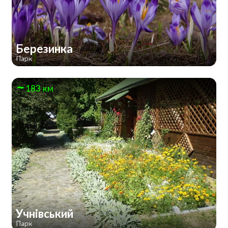
Березинка
Парк
183 км
Учнівський
Парк