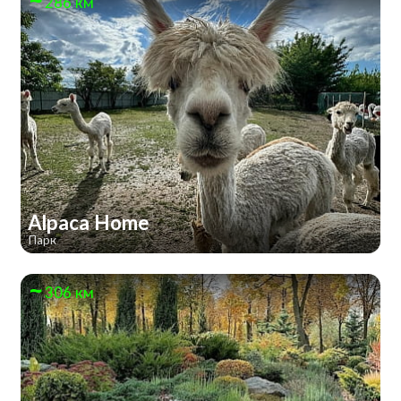
286 км
Alpaca Home
Парк
306 км