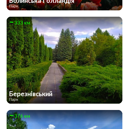
Волинська Голландія
Парк
333 км
Березнівський
Парк
376 км