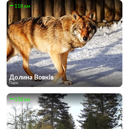
118 км
Долина Вовків
Парк
128 км