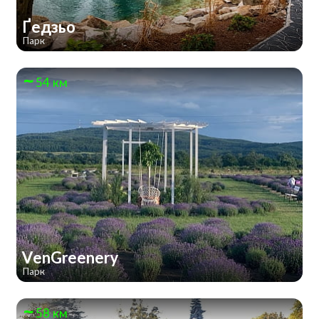
Ґедзьо
Парк
54 км
VenGreenery
Парк
58 км