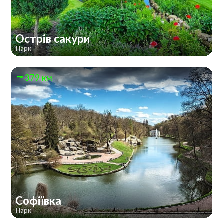
Острів сакури
Парк
379 км
Софіївка
Парк