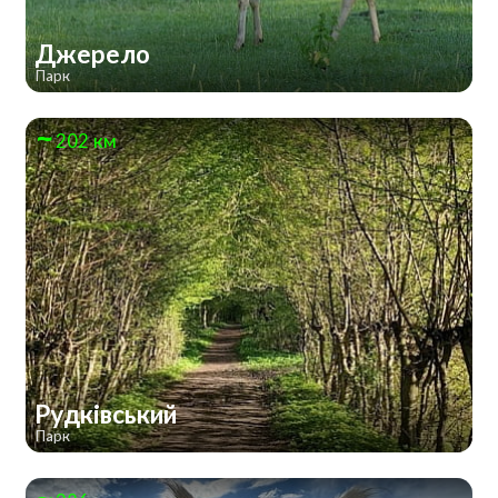
Джерело
Парк
202 км
Рудківський
Парк