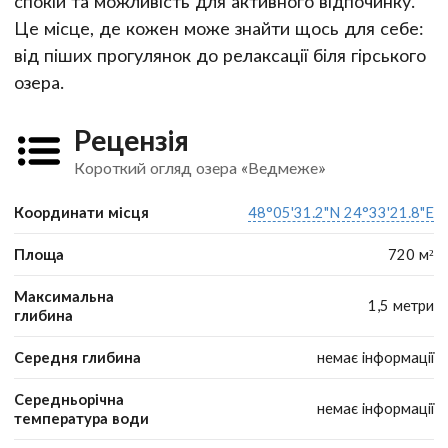
спокій та можливість для активного відпочинку.
Це місце, де кожен може знайти щось для себе:
від піших прогулянок до релаксації біля гірського
озера.
Рецензія
Короткий огляд озера «Ведмеже»
Координати місця
48°05'31.2"N 24°33'21.8"E
Площа
720 м²
Максимальна
1,5 метри
глибина
Середня глибина
немає інформації
Середньорічна
немає інформації
температура води