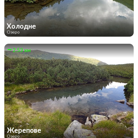
Холодне
Озеро
2.53 км
Жерепове
Озеро