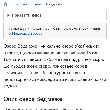
Природа
Озера
Ведмеже
Показати зміст
Также доступна для прочтения на русском публикация
о Медвежьем озере
Озеро Ведмеже - унікальне озеро Українських
Карпат, що розташоване на схилах гори Гутин
Томнатик на висоті 1755 метрів над рівнем моря.
Це льодовикове озеро, приховане серед
величних гір, приваблює туристів своєю
неповторною атмосферою та кришталево чистою
водою.
Опис озера Ведмеже
Озеро Ведмеже утворилося внаслідок