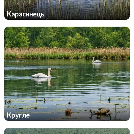
Карасинець
Кругле