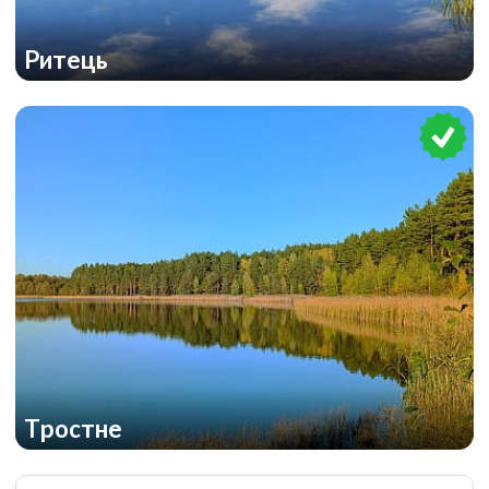
Ритець
Тростне