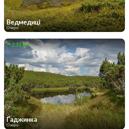
Ведмедиці
Озеро
2.31 км
Ґаджинка
Озеро