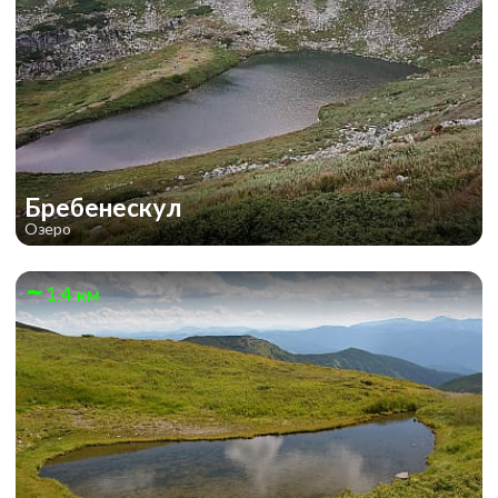
Бребенескул
Озеро
1.4 км