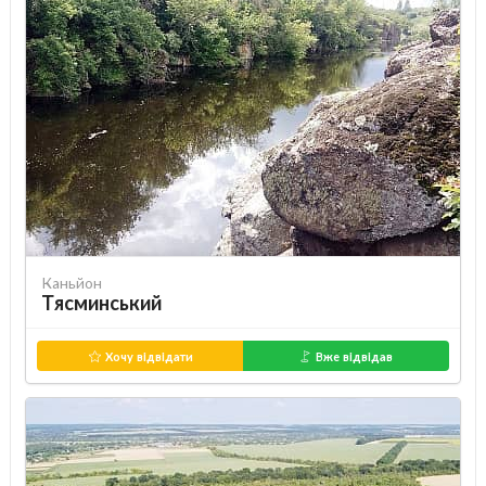
Каньйон
Тясминський
Хочу відвідати
Вже відвідав