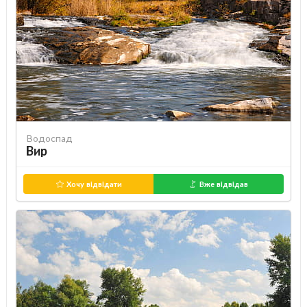
Водоспад
Вир
Хочу відвідати
Вже відвідав