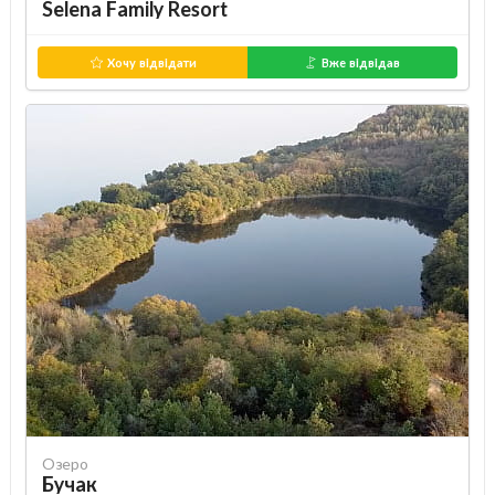
Selena Family Resort
Хочу відвідати
Вже відвідав
Озеро
Бучак