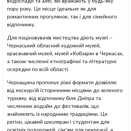
водоспади та алеї, які вражають у будь-яку
пору року. Це місце ідеальне як для
романтичних прогулянок, так і для сімейного
відпочинку.
Для поціновувачів мистецтва діють музеї –
Черкаський обласний художній музей,
краєзнавчий музей, музей «Кобзаря» в Черкасах,
а також численні етнографічні та літературні
осередки по всій області.
Черкащина пропонує різні формати дозвілля:
від екскурсій історичними місцями до зеленого
туризму, від відпочинку біля Дніпра та
численних водойм до фестивалів, що
знайомлять із народними традиціями. Це
регіон, цікавий школярам і студентам для
освітніх подорожей, сім’ям для рекреації, а