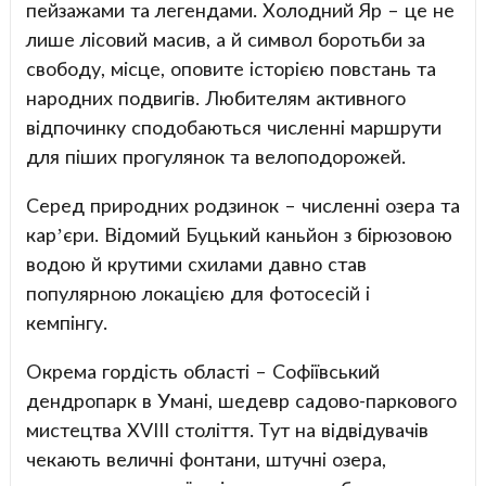
пейзажами та легендами. Холодний Яр – це не
лише лісовий масив, а й символ боротьби за
свободу, місце, оповите історією повстань та
народних подвигів. Любителям активного
відпочинку сподобаються численні маршрути
для піших прогулянок та велоподорожей.
Серед природних родзинок – численні озера та
кар’єри. Відомий Буцький каньйон з бірюзовою
водою й крутими схилами давно став
популярною локацією для фотосесій і
кемпінгу.
Окрема гордість області – Софіївський
дендропарк в Умані, шедевр садово-паркового
мистецтва XVIII століття. Тут на відвідувачів
чекають величні фонтани, штучні озера,