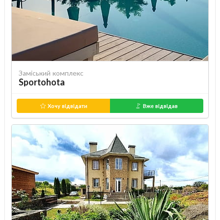
Заміський комплекс
Sportohota
Хочу відвідати
Вже відвідав