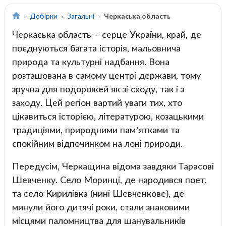
Добірки
Загальні
Черкаська область
Черкаська область – серце України, край, де
поєднуються багата історія, мальовнича
природа та культурні надбання. Вона
розташована в самому центрі держави, тому
зручна для подорожей як зі сходу, так і з
заходу. Цей регіон вартий уваги тих, хто
цікавиться історією, літературою, козацькими
традиціями, природними пам’ятками та
спокійним відпочинком на лоні природи.
Передусім, Черкащина відома завдяки Тарасові
Шевченку. Село Моринці, де народився поет,
та село Кирилівка (нині Шевченкове), де
минули його дитячі роки, стали знаковими
місцями паломництва для шанувальників