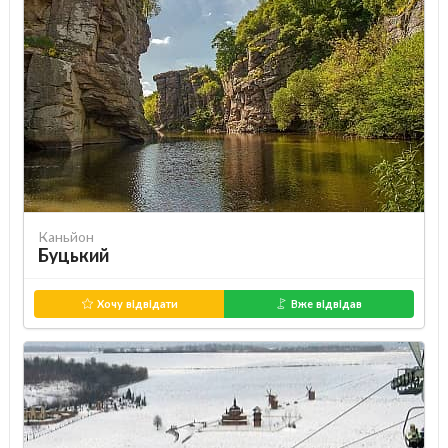
Каньйон
Буцький
Хочу відвідати
Вже відвідав