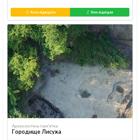
Хочу відвідати
Вже відвідав
Археологічна пам'ятка
Городище Лисуха