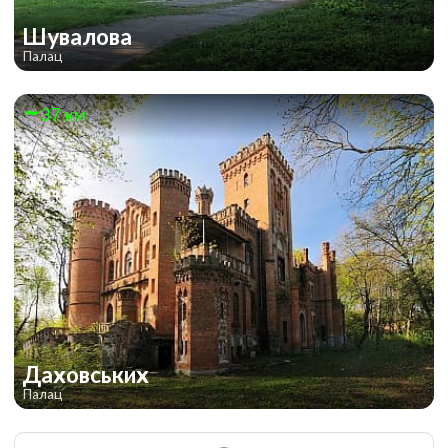
Шувалова
Палац
37 км
Даховських
Палац