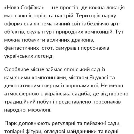
«Нова Софіївка» — це простір, де кожна локація
має свою історію та настрій. Територія парку
оформлена як тематичний світ із безліччю арт-
об’єктів, скульптур і природних композицій. Тут
можна побачити величних драконів,
фантастичних істот, самураїв і персонажів
українських легенд.
Особливе місце займає японський сад із
кам’яними композиціями, містком Яцухасі та
декоративним озером із коропами кої. Не менш
атмосферною є українська садиба, де відтворено
традиційний побут і представлено персонажів
народної міфології.
Парк доповнюють регулярні та пейзажні сади,
топіарні фігури, оглядові майданчики та водні