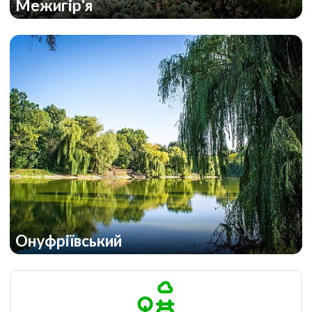
Межигір'я
Онуфріївський