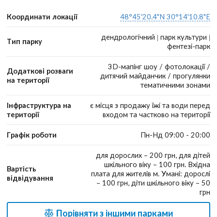
Координати локації
48°45'20.4"N 30°14'10.8"E
дендрологічний | парк культури |
Тип парку
фентезі-парк
3D-мапінг шоу / фотолокації /
Додаткові розваги
дитячий майданчик / прогулянки
на території
тематичними зонами
Інфраструктура на
є місця з продажу їжі та води перед
території
входом та частково на території
Графік роботи
Пн-Нд 09:00 - 20:00
для дорослих – 200 грн, для дітей
шкільного віку – 100 грн. Вхідна
Вартість
плата для жителів м. Умані: дорослі
відвідування
– 100 грн, діти шкільного віку – 50
грн
Порівняти з іншими парками