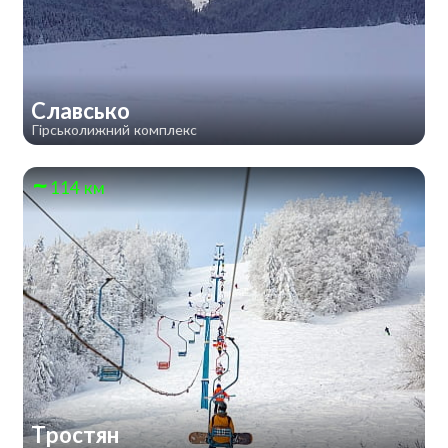
Славсько
Гірськолижний комплекс
114 км
Тростян