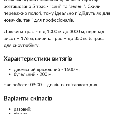
розташовано 5 трас - "сині" та "зелені". Схили
переважно пологі, тому ідеально підійдуть як для
новачків, так і для професіоналів.
Довжина трас – від 1000 м до 3000 м, перепад
висот – 176 м, ширина трас – до 350 м. Є траса
для сноутюбінгу.
Характеристики витягів
двомісний крісельний - 1500 м;
бугельний - 200 м.
Час роботи: 09:00 – до кінця світлового дня.
Варіанти скіпасів
разовий;
півдня