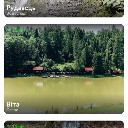
Рудавець
Водоспад
10 км
Віта
Озеро
11 км