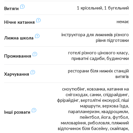
1 крісельний, 1 бугельний
Витяги
немає
Нічне катання
інструктора для лижників різного
Лижна школа
рівня підготовки
готелі різного цінового класу,
Проживання
приватні садиби, будиночки
ресторани біля нижніх станцій
Харчування
витягів
сноутюбінг, ковзанка, катання на
снігоходах, санки, спідрайдинг,
фрірайдінг, вертолітні екскурсії, піші
маршрути, верхова їзда,
парапланеризм, квадроцикли,
Інші розваги
пейнтбол, йога, футбол,
миловаріння, риболовля, пляжний
відпочинок біля басейну, скайпарк,