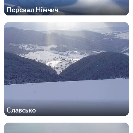
Перевал Німчич
Славсько