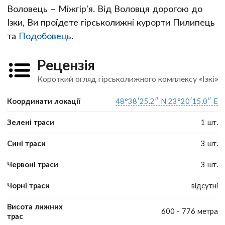
Воловець – Міжгір'я. Від Воловця дорогою до
Ізки, Ви проїдете гірськолижні курорти Пилипець
та
Подобовець
.
Рецензія
Короткий огляд гірськолижного комплексу «Ізкі»
Координати локації
48°38′25.2″ N 23°20′15.0″ E
Зелені траси
1 шт.
Сині траси
3 шт.
Червоні траси
3 шт.
Чорні траси
відсутні
Висота лижних
600 - 776 метра
трас