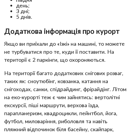
день;
3 дні;
5 днів.
Додаткова інформація про курорт
Якщо ви приїхали до «Ізкі» на машині, то можете
не турбуватися про те, куди її поставити. На
території є 2 паркінги, що охороняються.
На території багато додаткових снігових розваг,
таких як: сноутюбінг, ковзанка, катання на
снігоходах, санки, спідрайдинг, фрірайдінг. Літом
на еко-курорті теж є чим зайнятись: вертолітні
екскурсії, піші маршрути, верхова їзда,
парапланеризм, квадроцикли, пейнтбол, йога,
футбол, миловаріння, риболовля та навіть
пляжний відпочинок біля басейну, скайпарк,