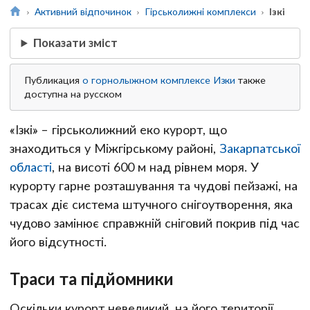
Активний відпочинок
Гірськолижні комплекси
Ізкі
Показати зміст
Публикация
о горнолыжном комплексе Изки
также
доступна на русском
«Ізкі» – гірськолижний еко курорт, що
знаходиться у Міжгірському районі,
Закарпатської
області
, на висоті 600 м над рівнем моря. У
курорту гарне розташування та чудові пейзажі, на
трасах діє система штучного снігоутворення, яка
чудово замінює справжній сніговий покрив під час
його відсутності.
Траси та підйомники
Оскільки курорт невеликий, на його території