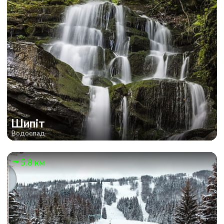
Шипіт
Водоспад
5.8 км