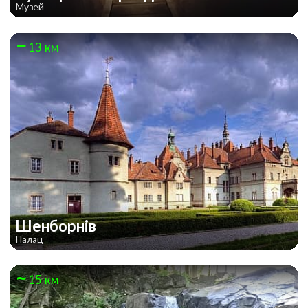
Музей
13 км
Шенборнів
Палац
15 км