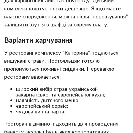
для карвінгових лиж та сноуборду. Дитячий
комплект коштує трохи дешевше. Якщо маєте
власне спорядження, можна після "перевзування"
залишити взуття в шафці за окрему плату.
Варіанти харчування
У ресторані комплексу "Катерина" подаються
вишукані страви. Постояльцям готелю
пропонуються поживні сніданки. Перевагою
ресторану вважається:
широкий вибір страв української-
закарпатської та європейської кухні;
наявність дитячого меню;
європейський сервіс;
чудова винна карта.
Ресторан відмінно підходить для проведення
банкету, весіль і будь-яких корпоративних,