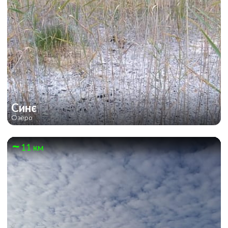
Синє
Озеро
11 км