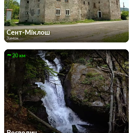
Сент-Міклош
Замок
20 км
Воєводин