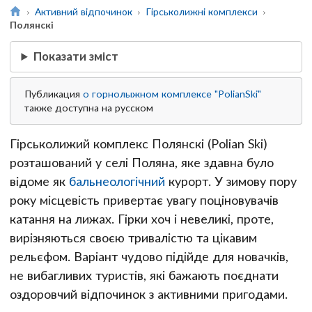
Активний відпочинок
Гірськолижні комплекси
Полянскі
Показати зміст
Публикация
о горнолыжном комплексе "PolianSki"
также доступна на русском
Гірськолижий комплекс Полянскі (Polian Ski)
розташований у селі Поляна, яке здавна було
відоме як
бальнеологічний
курорт. У зимову пору
року місцевість привертає увагу поціновувачів
катання на лижах. Гірки хоч і невеликі, проте,
вирізняються своєю тривалістю та цікавим
рельєфом. Варіант чудово підійде для новачків,
не вибагливих туристів, які бажають поєднати
оздоровчий відпочинок з активними пригодами.