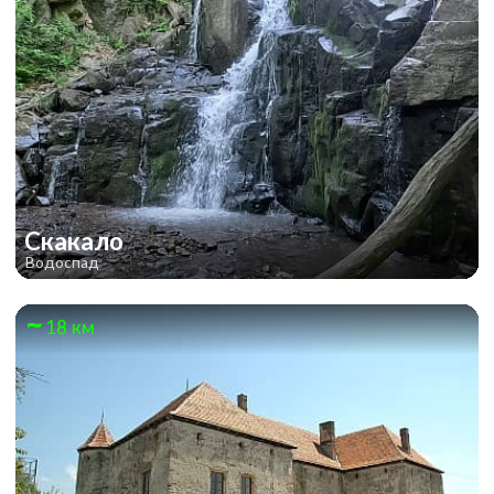
Скакало
Водоспад
18 км