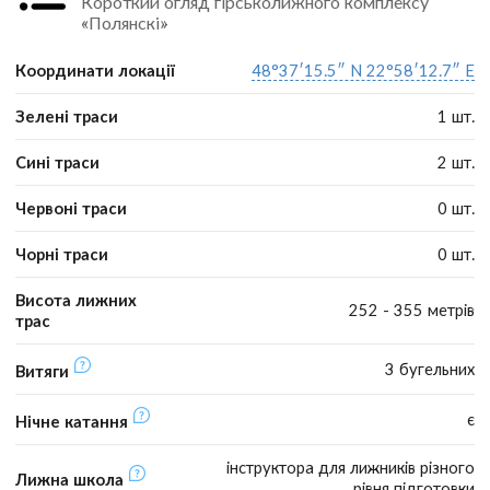
Короткий огляд гірськолижного комплексу
«Полянскі»
Координати локації
48°37′15.5″ N 22°58′12.7″ E
Зелені траси
1 шт.
Сині траси
2 шт.
Червоні траси
0 шт.
Чорні траси
0 шт.
Висота лижних
252 - 355 метрів
трас
3 бугельних
Витяги
є
Нічне катання
інструктора для лижників різного
Лижна школа
рівня підготовки