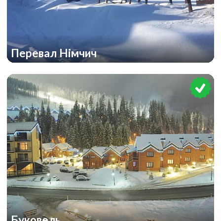
Перевал Німчич
Буковель