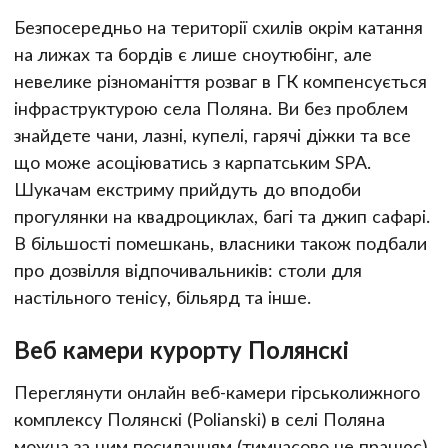
Безпосередньо на території схилів окрім катання
на лижах та бордів є лише сноутюбінг, але
невелике різноманіття розваг в ГК компенсується
інфраструктурою села Поляна. Ви без проблем
знайдете чани, лазні, купелі, гарячі діжки та все
що може асоціюватись з карпатським SPA.
Шукачам екстриму прийдуть до вподоби
прогулянки на квадроциклах, багі та джип сафарі.
В більшості помешкань, власники також подбали
про дозвілля відпочивальників: столи для
настільного тенісу, більярд та інше.
Веб камери курорту Полянскі
Переглянути онлайн веб-камери гірськолижного
комплексу Полянскі (Polianski) в селі Поляна
можна за цим посиланням (
тимчасово не працює
).