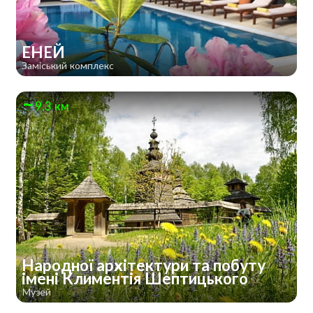
ЕНЕЙ
Заміський комплекс
9.3 км
Народної архітектури та побуту
імені Климентія Шептицького
Музей