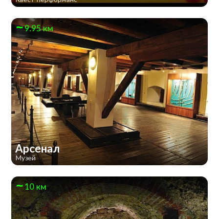
9.95 км
Арсенал
Музей
10 км