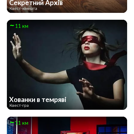
Секретний Архів
Квест-кімната
11 км
Хованки в темряві
Квест-гра
11 км