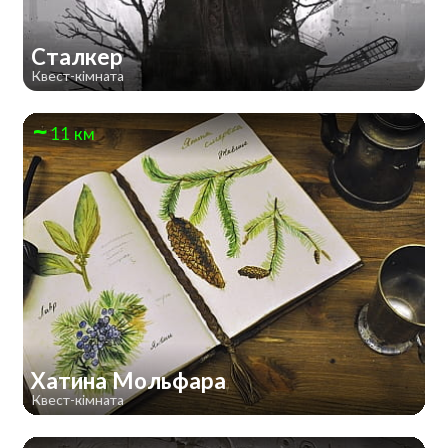
Сталкер
Квест-кімната
11 км
Хатина Мольфара
Квест-кімната