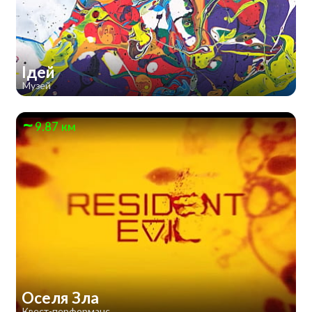
Ідей
Музей
9.87 км
Оселя Зла
Квест-перформанс