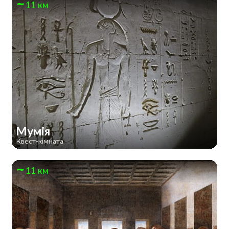
11 км
Мумія
Квест-кімната
11 км