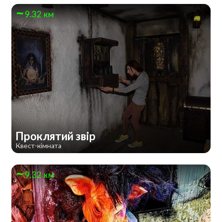
9.32 км
Проклятий звір
Квест-кімната
9.32 км