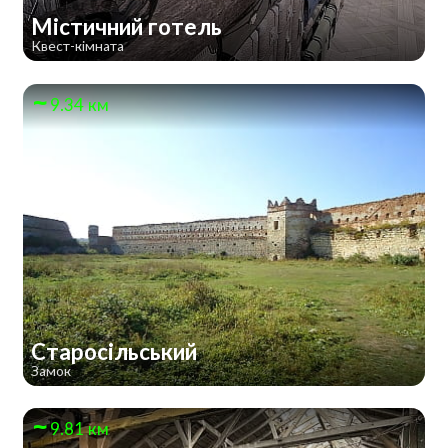
Містичний готель
Квест-кімната
9.34 км
Старосільський
Замок
9.81 км