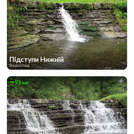
Підступи Нижній
Водоспад
93 км