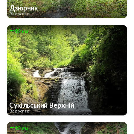
Дзюрчик
Водоспад
93 км
Сукільський Верхній
Водоспад
93 км