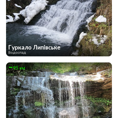
Гуркало Липівське
Водоспад
95 км