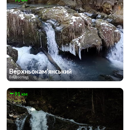
Верхньокам'янський
Водоспад
91 км