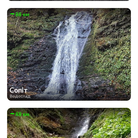
88 км
Сопіт
Водоспад
88 км