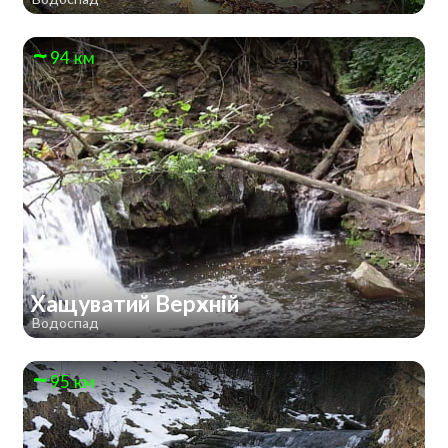
94 км
Хащуватий Верхній
Водоспад
95 км