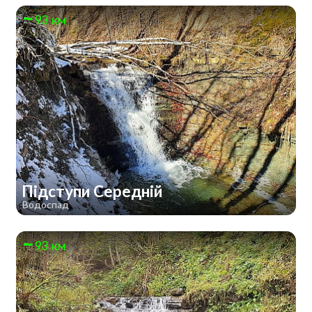
93 км
Підступи Середній
Водоспад
93 км