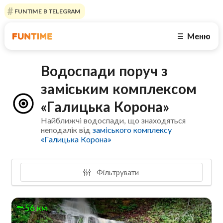
FUNTIME В TELEGRAM
Меню
☰
Водоспади поруч з
заміським комплексом
«Галицька Корона»
Найближчі водоспади, що знаходяться
неподалік від
заміського комплексу
«Галицька Корона»
Фільтрувати
56 км