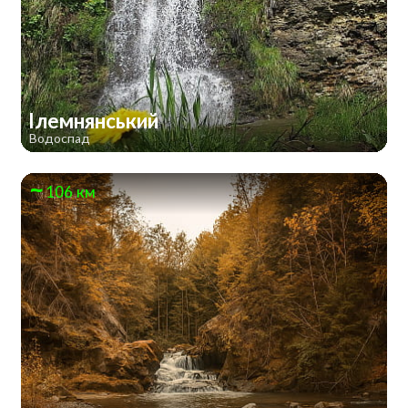
Ілемнянський
Водоспад
106 км