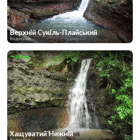
Верхній Сукіль-Плайський
Водоспад
94 км
Хащуватий Нижній
Водоспад