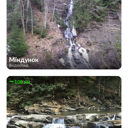
Міндунок
Водоспад
108 км