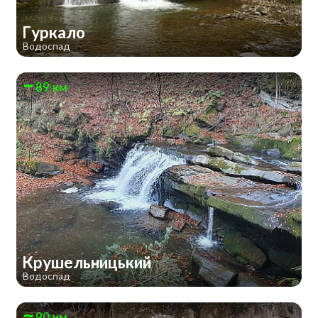
Гуркало
Водоспад
89 км
Крушельницький
Водоспад
90 км