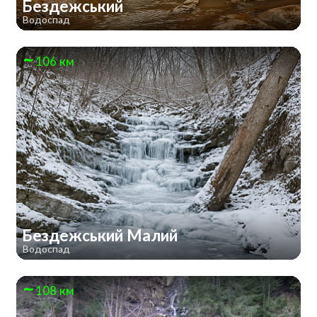
Бездежський
Водоспад
106 км
Бездежський Малий
Водоспад
108 км