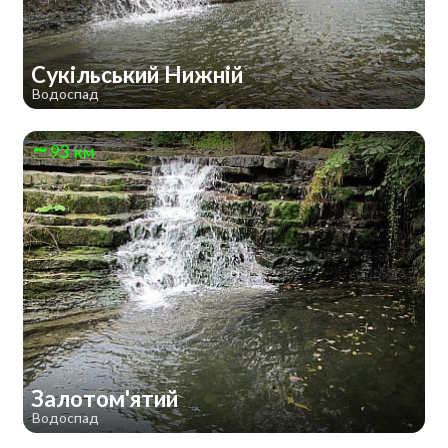
Сукільський Нижній
Водоспад
93 км
Залотом'ятий
Водоспад