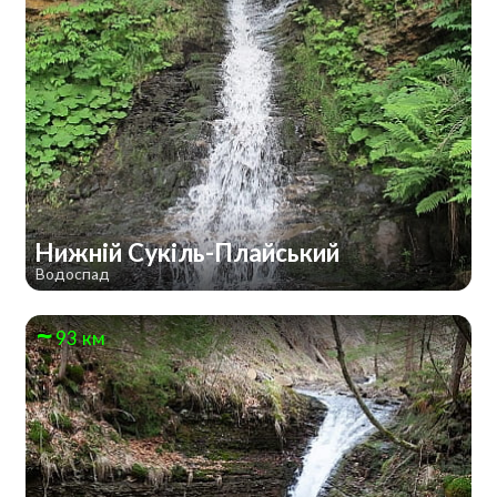
Нижній Сукіль-Плайський
Водоспад
93 км