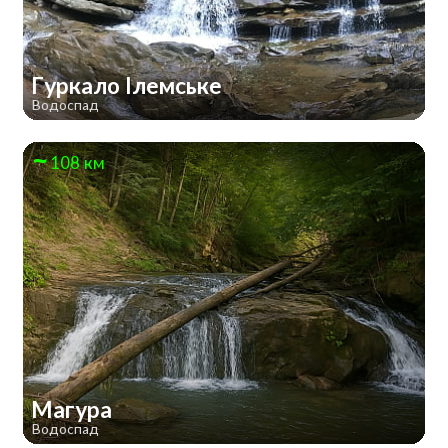
Гуркало Ілемське
Водоспад
108 км
Магура
Водоспад