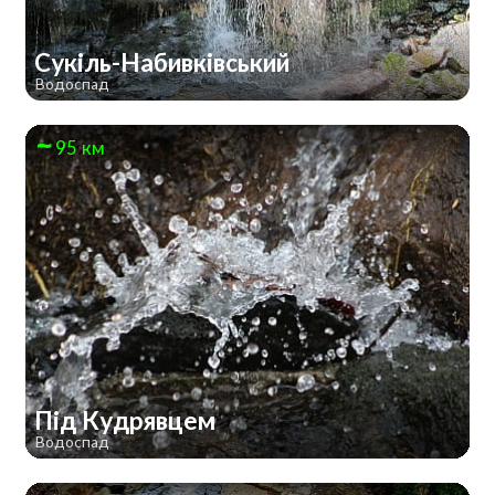
Сукіль-Набивківський
Водоспад
95 км
Під Кудрявцем
Водоспад