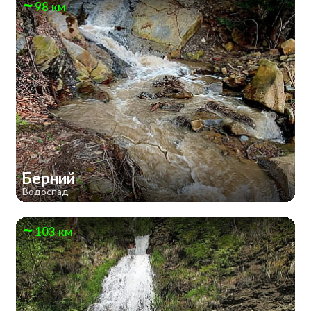
98 км
Берний
Водоспад
103 км