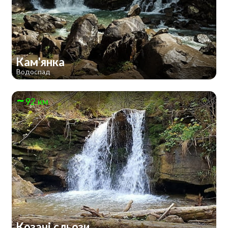
Кам'янка
Водоспад
92 км
Козачі сльози