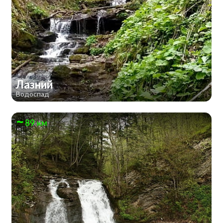
Лазний
Водоспад
89 км