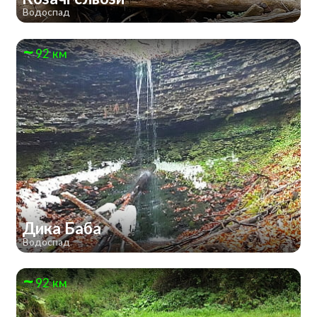
Водоспад
92 км
Дика Баба
Водоспад
92 км