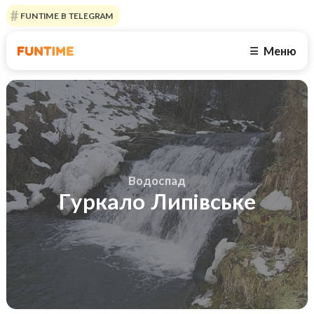
FUNTIME В TELEGRAM
Меню
☰
Водоспад
Гуркало Липівське