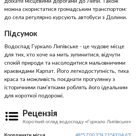
доїхати місцевими дорогами до Липи. Також
можна скористатися громадським транспортом:
до села регулярно курсують автобуси з Долини.
Підсумок
Водоспад Гуркало Липівське - це чудове місце
для тих, хто хоче на мить зупинитися, відчути
спокій природи та насолодитися мальовничими
краєвидами Карпат. Його легкодоступність, тиха
краса та можливість поєднати прогулянку з
історичними пам'ятками роблять його ідеальним
для короткої подорожі.
Рецензія
Короткий огляд водоспаду «Гуркало Липівське»
Координати місця
48°57'00.3"N 23°43'04.6"E