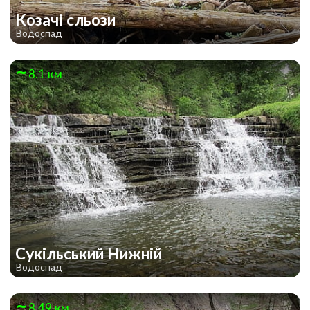
Козачі сльози
Водоспад
8.1 км
Сукільський Нижній
Водоспад
8.49 км