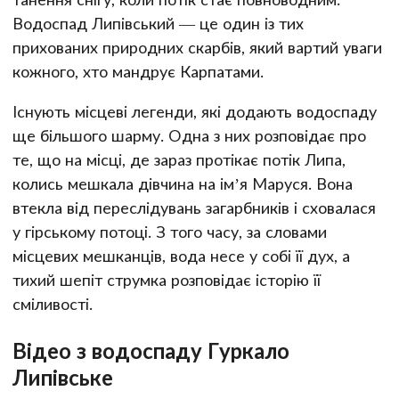
Водоспад Липівський — це один із тих
прихованих природних скарбів, який вартий уваги
кожного, хто мандрує Карпатами.
Існують місцеві легенди, які додають водоспаду
ще більшого шарму. Одна з них розповідає про
те, що на місці, де зараз протікає потік Липа,
колись мешкала дівчина на ім’я Маруся. Вона
втекла від переслідувань загарбників і сховалася
у гірському потоці. З того часу, за словами
місцевих мешканців, вода несе у собі її дух, а
тихий шепіт струмка розповідає історію її
сміливості.
Відео з водоспаду Гуркало
Липівське