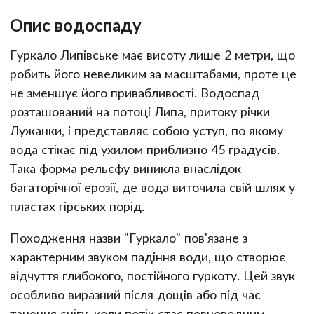
Опис водоспаду
Гуркало Липівське має висоту лише 2 метри, що
робить його невеликим за масштабами, проте це
не зменшує його привабливості. Водоспад
розташований на потоці Липа, притоку річки
Лужанки, і представляє собою уступ, по якому
вода стікає під ухилом приблизно 45 градусів.
Така форма рельєфу виникла внаслідок
багаторічної ерозії, де вода виточила свій шлях у
пластах гірських порід.
Походження назви "Гуркало" пов'язане з
характерним звуком падіння води, що створює
відчуття глибокого, постійного гуркоту. Цей звук
особливо виразний після дощів або під час
танення снігу, коли потік стає повноводним.