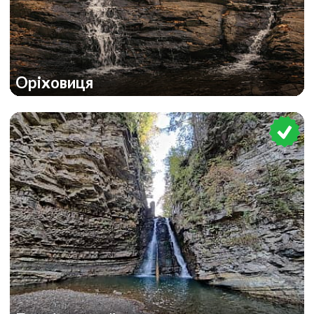
Оріховиця