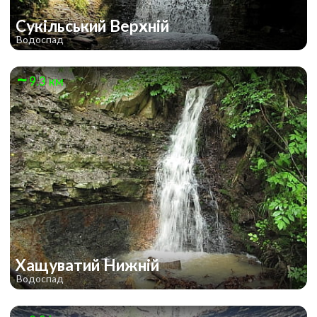
Сукільський Верхній
Водоспад
9.3 км
Хащуватий Нижній
Водоспад