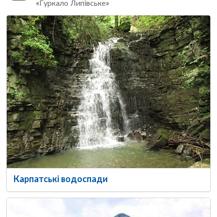
«Гуркало Липівське»
Карпатські водоспади