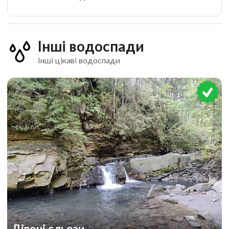
Інші водоспади
Інші цікаві водоспади
Дівочі сльози