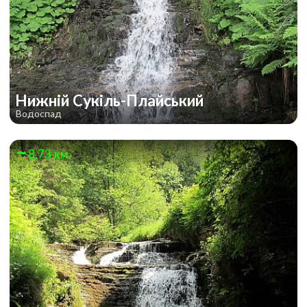
Нижній Сукіль-Плайський
Водоспад
8.73 км