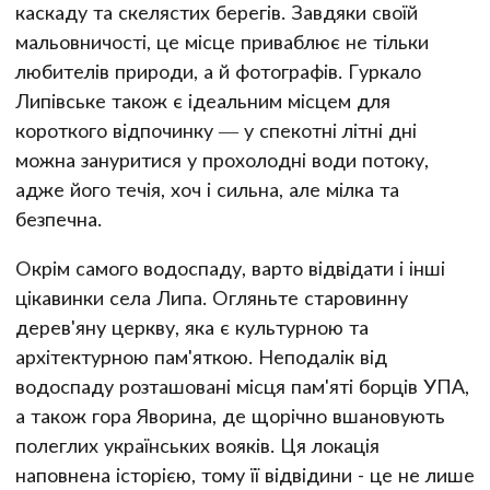
каскаду та скелястих берегів. Завдяки своїй
мальовничості, це місце приваблює не тільки
любителів природи, а й фотографів. Гуркало
Липівське також є ідеальним місцем для
короткого відпочинку — у спекотні літні дні
можна зануритися у прохолодні води потоку,
адже його течія, хоч і сильна, але мілка та
безпечна.
Окрім самого водоспаду, варто відвідати і інші
цікавинки села Липа. Огляньте старовинну
дерев'яну церкву, яка є культурною та
архітектурною пам'яткою. Неподалік від
водоспаду розташовані місця пам'яті борців УПА,
а також гора Яворина, де щорічно вшановують
полеглих українських вояків. Ця локація
наповнена історією, тому її відвідини - це не лише