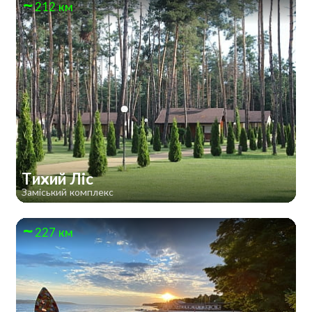
212 км
Тихий Ліс
Заміський комплекс
227 км