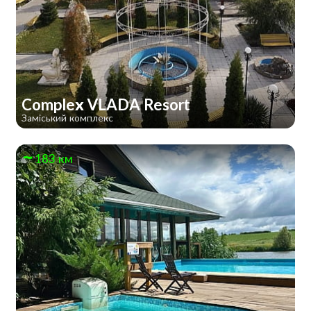
Complex VLADA Resort
Заміський комплекс
183 км