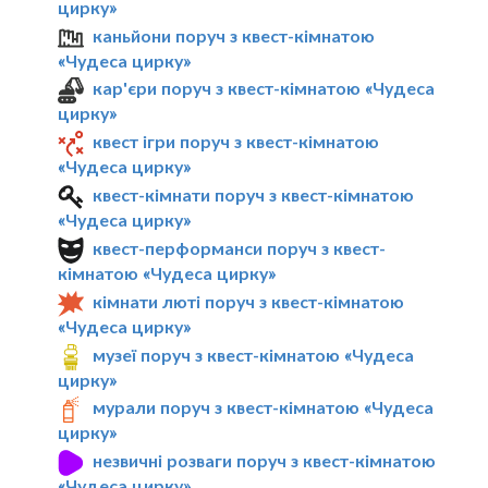
цирку»
каньйони поруч з квест-кімнатою
«Чудеса цирку»
кар'єри поруч з квест-кімнатою «Чудеса
цирку»
квест ігри поруч з квест-кімнатою
«Чудеса цирку»
квест-кімнати поруч з квест-кімнатою
«Чудеса цирку»
квест-перформанси поруч з квест-
кімнатою «Чудеса цирку»
кімнати люті поруч з квест-кімнатою
«Чудеса цирку»
музеї поруч з квест-кімнатою «Чудеса
цирку»
мурали поруч з квест-кімнатою «Чудеса
цирку»
незвичні розваги поруч з квест-кімнатою
«Чудеса цирку»