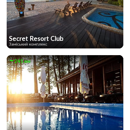
Secret Resort Club
Заміський комплекс
245 км