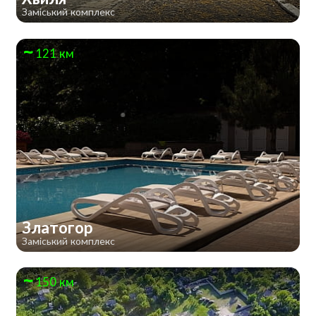
Заміський комплекс
121 км
Златогор
Заміський комплекс
150 км