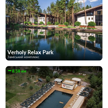
Verholy Relax Park
Заміський комплекс
8.58 км