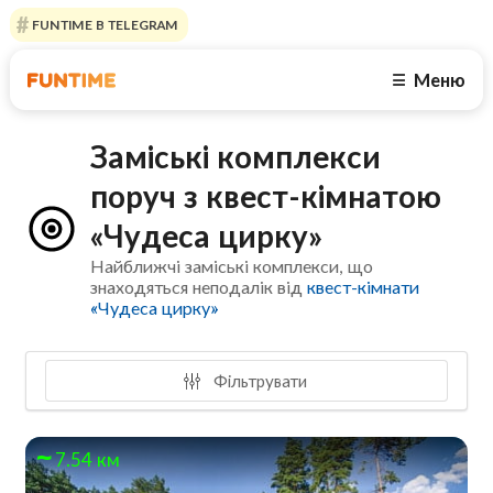
FUNTIME В TELEGRAM
Меню
☰
Заміські комплекси
поруч з квест-кімнатою
«Чудеса цирку»
Найближчі заміські комплекси, що
знаходяться неподалік від
квест-кімнати
«Чудеса цирку»
Фільтрувати
7.54 км