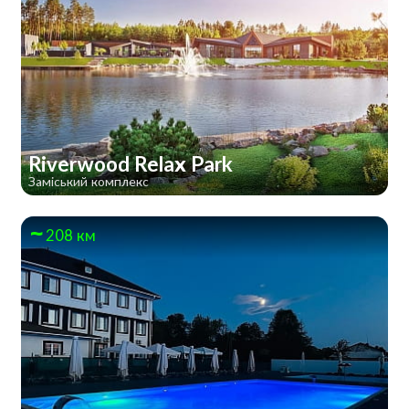
Riverwood Relax Park
Заміський комплекс
208 км