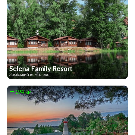
Selena Family Resort
Заміський комплекс
194 км