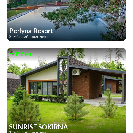
Perlyna Resort
Заміський комплекс
196 км
SUNRISE SOKIRNA
Заміський комплекс