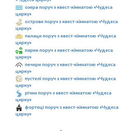
озера поруч з квест-кімнатою «Чудеса
цирку»
острови поруч з квест-кімнатою «Чудеса
цирку»
палаци поруч з квест-кімнатою «Чудеса
цирку»
парки поруч з квест-кімнатою «Чудеса
цирку»
печери поруч з квест-кімнатою «Чудеса
цирку»
пустелі поруч з квест-кімнатою «Чудеса
цирку»
річки поруч з квест-кімнатою «Чудеса
цирку»
фортеці поруч з квест-кімнатою «Чудеса
цирку»