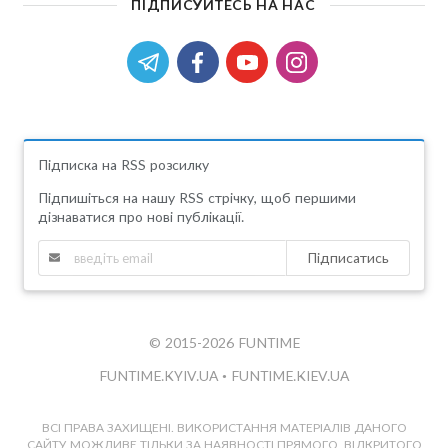
ПІДПИСУЙТЕСЬ НА НАС
Підписка на RSS розсилку
Підпишіться на нашу RSS стрічку, щоб першими
дізнаватися про нові публікації.
Підписатись
© 2015-2026 FUNTIME
FUNTIME.KYIV.UA
•
FUNTIME.KIEV.UA
ВСІ ПРАВА ЗАХИЩЕНІ. ВИКОРИСТАННЯ МАТЕРІАЛІВ ДАНОГО
САЙТУ МОЖЛИВЕ ТІЛЬКИ ЗА НАЯВНОСТІ ПРЯМОГО, ВІДКРИТОГО