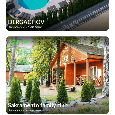
DERGACHOV
Заміський комплекс
275 км
Sakramento family club
Заміський комплекс