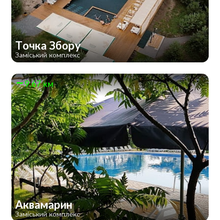
Точка Збору
Заміський комплекс
9.67 км
Аквамарин
Заміський комплекс