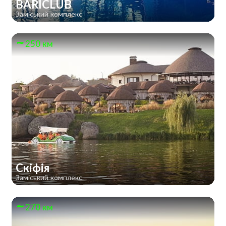
BARICLUB
Заміський комплекс
250 км
Скіфія
Заміський комплекс
270 км