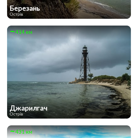
Березань
Острів
414 км
Джарилгач
Острів
431 км