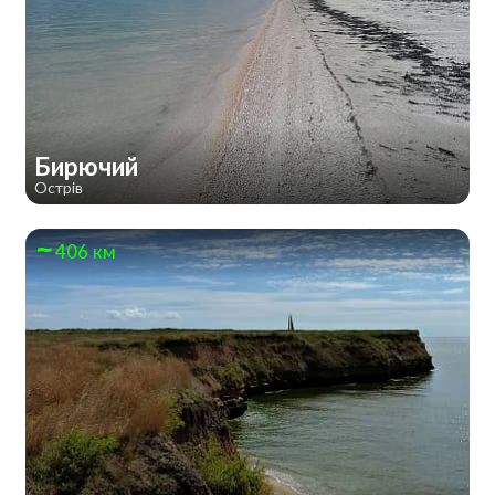
Бирючий
Острів
406 км