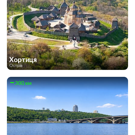
Хортиця
Острів
300 км