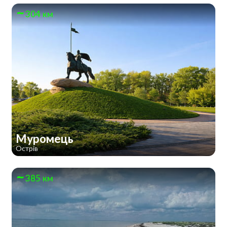
304 км
Муромець
Острів
385 км