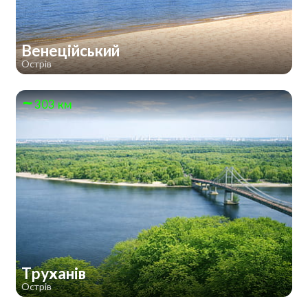
Венеційський
Острів
303 км
Труханів
Острів