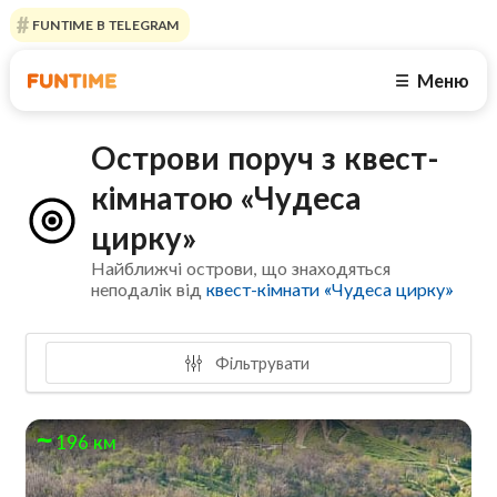
FUNTIME В TELEGRAM
Меню
☰
Острови поруч з квест-
кімнатою «Чудеса
цирку»
Найближчі острови, що знаходяться
неподалік від
квест-кімнати «Чудеса цирку»
Фільтрувати
196 км