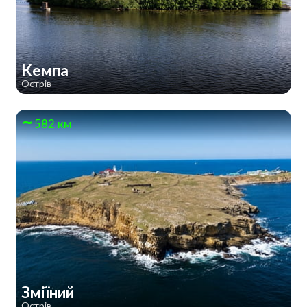
Кемпа
Острів
582 км
Зміїний
Острів