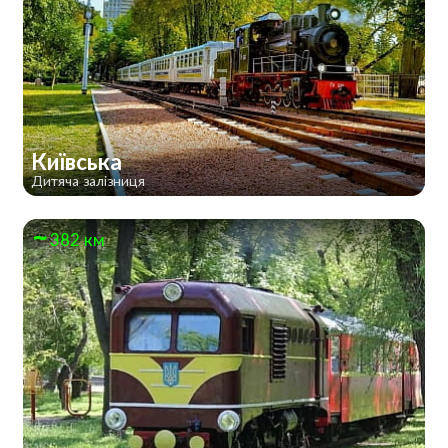
Київська
Дитяча залізниця
382 км