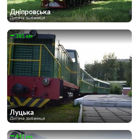
Дніпровська
Дитяча залізниця
385 км
Луцька
Дитяча залізниця
441 км