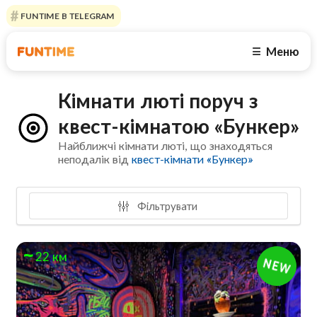
FUNTIME В TELEGRAM
Меню
☰
Кімнати люті поруч з
квест-кімнатою «Бункер»
Найближчі кімнати люті, що знаходяться
неподалік від
квест-кімнати «Бункер»
Фільтрувати
22 км