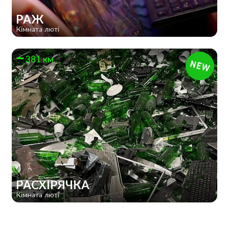
РАЖ
Кімната люті
381 км
РАСХІРЯЧКА
Кімната люті