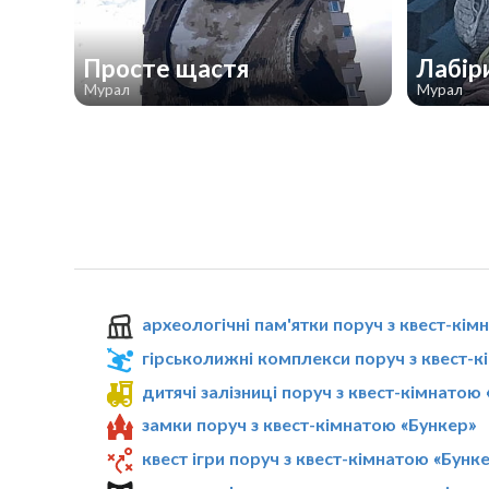
Просте щастя
Лабір
Мурал
Мурал
археологічні пам'ятки поруч з квест-кім
гірськолижні комплекси поруч з квест-к
дитячі залізниці поруч з квест-кімнатою
замки поруч з квест-кімнатою «Бункер»
квест ігри поруч з квест-кімнатою «Бунк