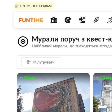
FUNTIME В TELEGRAM
Мурали поруч з квест-
Найближчі мурали, що знаходяться непода
Фільтрувати
20 км
20 км