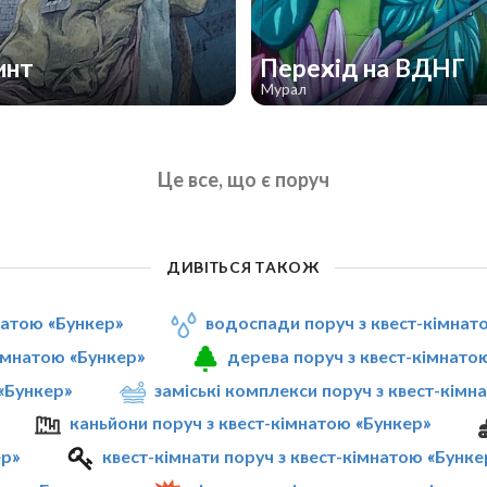
инт
Перехід на ВДНГ
Мурал
Це все, що є поруч
ДИВІТЬСЯ ТАКОЖ
натою «Бункер»
водоспади поруч з квест-кімнат
імнатою «Бункер»
дерева поруч з квест-кімнато
 «Бункер»
заміські комплекси поруч з квест-кімн
каньйони поруч з квест-кімнатою «Бункер»
ер»
квест-кімнати поруч з квест-кімнатою «Бунке