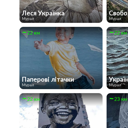
Леся Українка
Своб
Мурал
Мурал
22 км
22 км
Паперові літачки
Украї
Мурал
Мурал
22 км
23 км