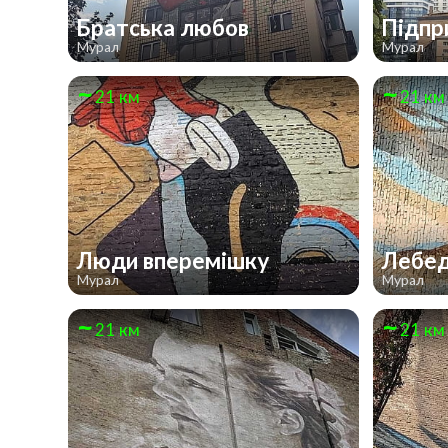
Братська любов
Підпр
Мурал
Мурал
21 км
21 км
Люди вперемішку
Лебе
Мурал
Мурал
21 км
21 км