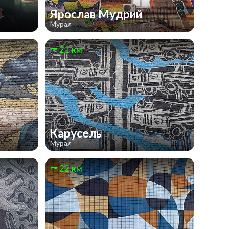
Ярослав Мудрий
Мурал
21 км
Карусель
Мурал
22 км