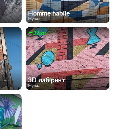
Homme habile
Мурал
22 км
3D лабіринт
Мурал