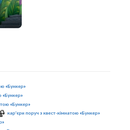
ою «Бункер»
ю «Бункер»
атою «Бункер»
кар'єри поруч з квест-кімнатою «Бункер»
р»