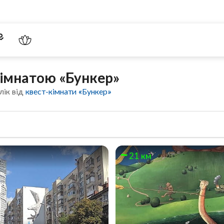
кімнатою «Бункер»
лік від
квест-кімнати «Бункер»
21 км