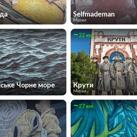
ода
Selfmademan
Мурал
22 км
нське Чорне море
Крути
Мурал
27 км