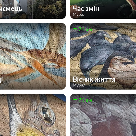
иємець
Час змін
Мурал
21 км
ді
Вісник життя
Мурал
21 км