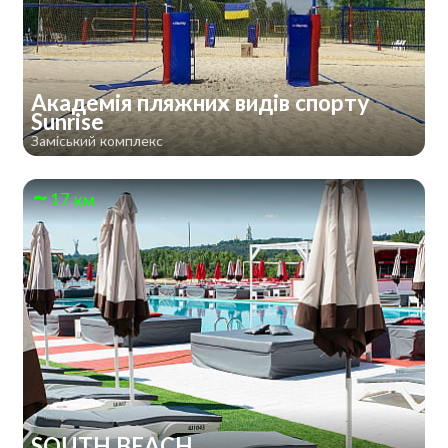
Академія пляжних видів спорту
Sunrise
Заміський комплекс
17 км
SOUTH BEACH