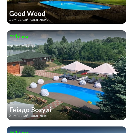
Good Wood
Заміський комплекс
16 км
Гніздо Зозулі
Заміський комплекс
17 км