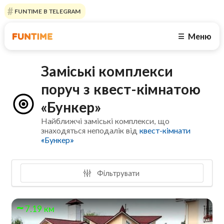
FUNTIME В TELEGRAM
Меню
☰
Заміські комплекси
поруч з квест-кімнатою
«Бункер»
Найближчі заміські комплекси, що
знаходяться неподалік від
квест-кімнати
«Бункер»
Фільтрувати
7.19 км