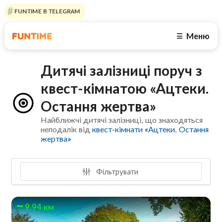
FUNTIME В TELEGRAM
Меню
☰
Дитячі залізниці поруч з
квест-кімнатою «Ацтеки.
Остання жертва»
Найближчі дитячі залізниці, що знаходяться
неподалік від
квест-кімнати «Ацтеки. Остання
жертва»
Фільтрувати
9.94 км