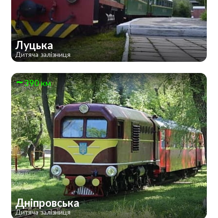
Луцька
Дитяча залізниця
390 км
Дніпровська
Дитяча залізниця