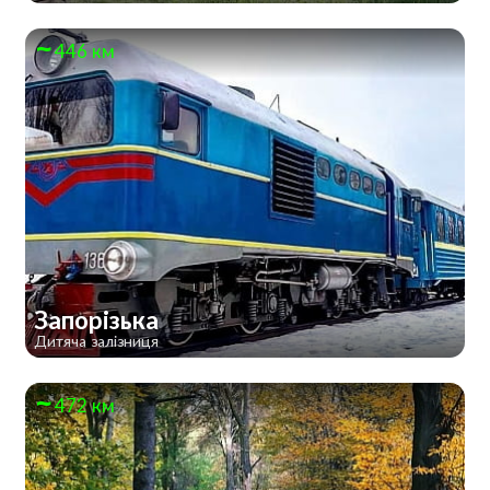
446 км
Запорізька
Дитяча залізниця
472 км