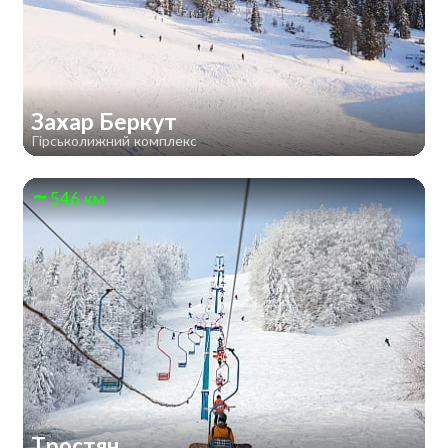
Захар Беркут
Гірськолижний комплекс
546 км
Тростян