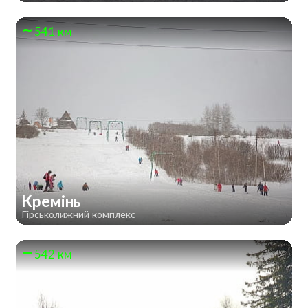
541 км
Кремінь
Гірськолижний комплекс
542 км