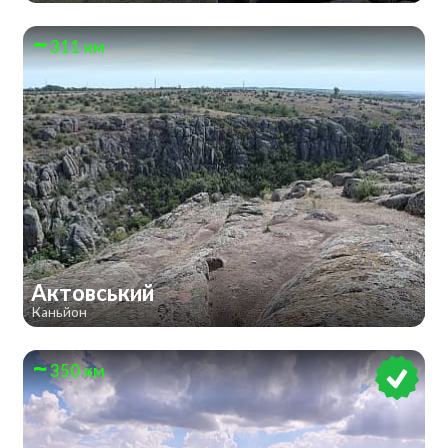
311 км
Актовський
Каньйон
350 км