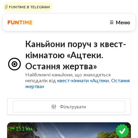
FUNTIME В TELEGRAM
Меню
☰
Каньйони поруч з квест-
кімнатою «Ацтеки.
Остання жертва»
Найближчі каньйони, що знаходяться
неподалік від
квест-кімнати «Ацтеки. Остання
жертва»
Фільтрувати
151 км