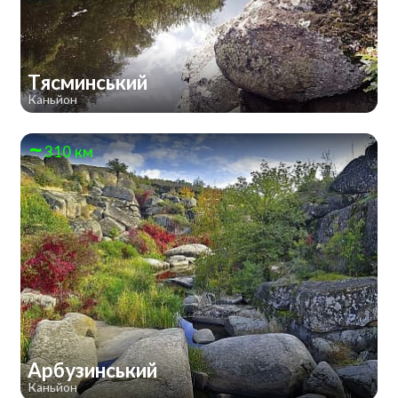
Тясминський
Каньйон
310 км
Арбузинський
Каньйон