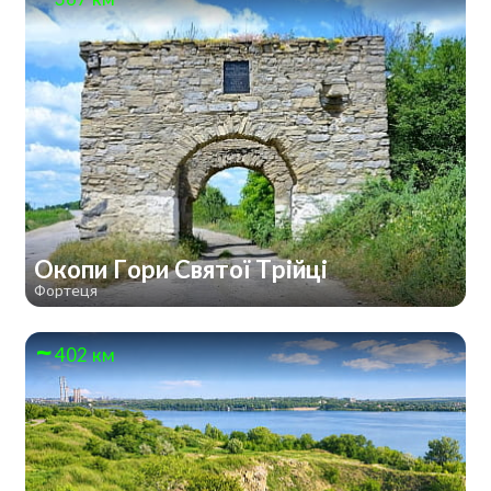
Окопи Гори Святої Трійці
Фортеця
402 км