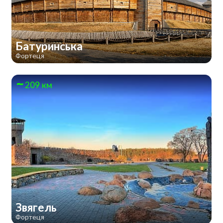
Батуринська
Фортеця
209 км
Звягель
Фортеця