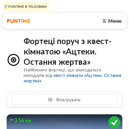
FUNTIME В TELEGRAM
Меню
☰
Фортеці поруч з квест-
кімнатою «Ацтеки.
Остання жертва»
Найближчі фортеці, що знаходяться
неподалік від
квест-кімнати «Ацтеки. Остання
жертва»
Фільтрувати
3.56 км