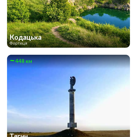
Кодацька
Фортеця
448 км
Тягин