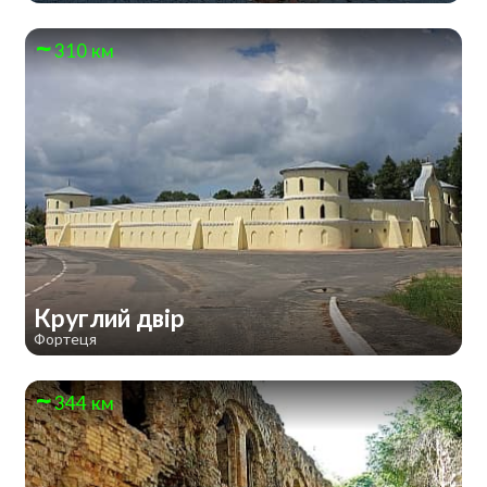
310 км
Круглий двір
Фортеця
344 км