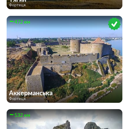
Фортеця
472 км
Аккерманська
Фортеця
532 км