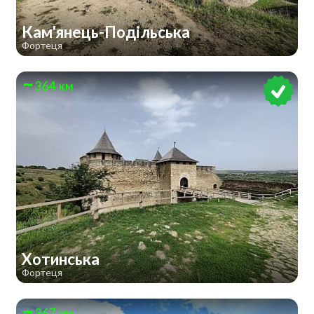
Кам'янець-Подільська
Фортеця
364 км
Хотинська
Фортеця
367 км