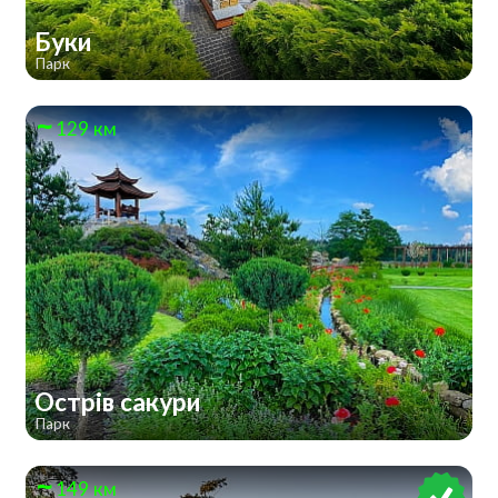
Буки
Парк
129 км
Острів сакури
Парк
149 км