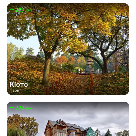
223 км
Кіото
Парк
224 км