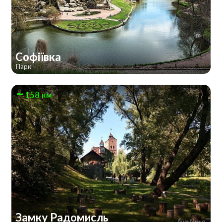
Софіївка
Парк
158 км
Замку Радомисль