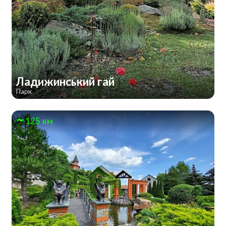
Ладижинський гай
Парк
125 км