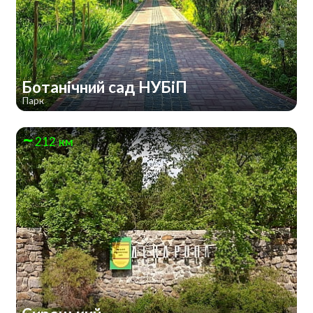
Ботанічний сад НУБіП
Парк
212 км