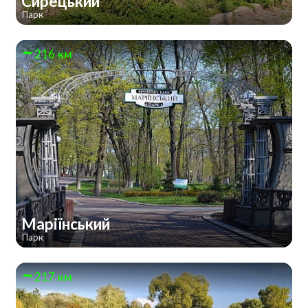
Сирецький
Парк
216 км
Маріїнський
Парк
217 км