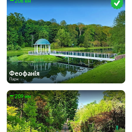
206 км
Феофанія
Парк
209 км