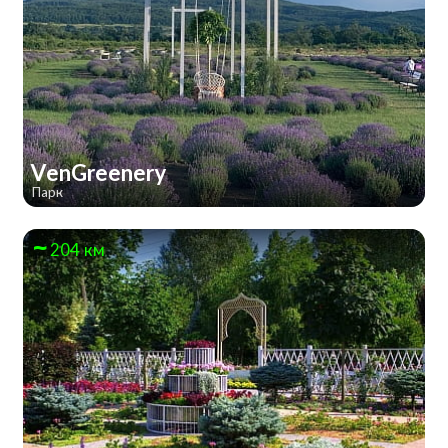
VenGreenery
Парк
204 км