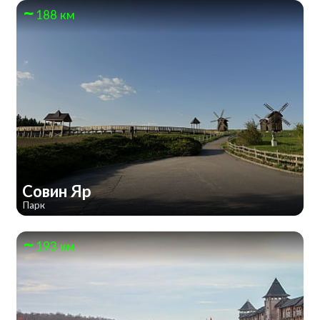
188 км
Совин Яр
Парк
193 км