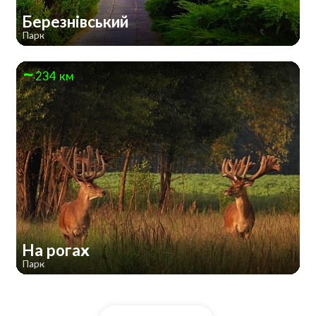
Березнівський
Парк
234 км
На рогах
Парк