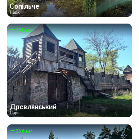
Сопільче
Парк
195 км
Древлянський
Парк
196 км