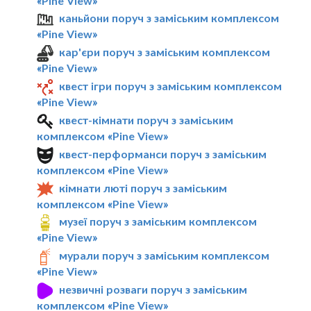
«Pine View»
каньйони поруч з заміським комплексом
«Pine View»
кар'єри поруч з заміським комплексом
«Pine View»
квест ігри поруч з заміським комплексом
«Pine View»
квест-кімнати поруч з заміським
комплексом «Pine View»
квест-перформанси поруч з заміським
комплексом «Pine View»
кімнати люті поруч з заміським
комплексом «Pine View»
музеї поруч з заміським комплексом
«Pine View»
мурали поруч з заміським комплексом
«Pine View»
незвичні розваги поруч з заміським
комплексом «Pine View»