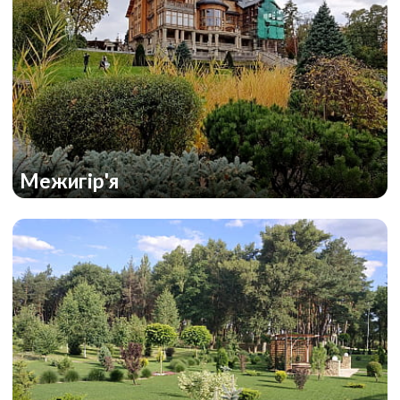
Межигір'я