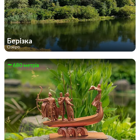
Берізка
Озеро
680 метрів