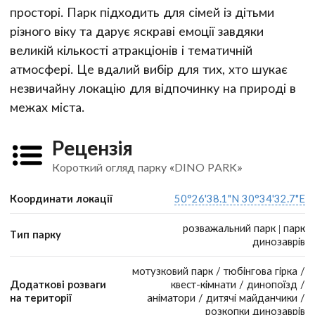
просторі. Парк підходить для сімей із дітьми
різного віку та дарує яскраві емоції завдяки
великій кількості атракціонів і тематичній
атмосфері. Це вдалий вибір для тих, хто шукає
незвичайну локацію для відпочинку на природі в
межах міста.
Рецензія
Короткий огляд парку «DINO PARK»
Координати локації
50°26'38.1"N 30°34'32.7"E
розважальний парк | парк
Тип парку
динозаврів
мотузковий парк / тюбінгова гірка /
Додаткові розваги
квест-кімнати / динопоїзд /
на території
аніматори / дитячі майданчики /
розкопки динозаврів