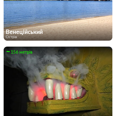
Венеційський
Острів
156 метрів