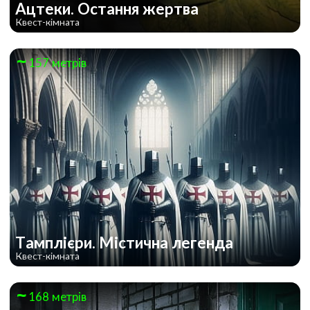
Ацтеки. Остання жертва
Квест-кімната
157 метрів
Тамплієри. Містична легенда
Квест-кімната
168 метрів