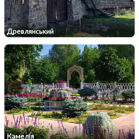
Древлянський
Камелія