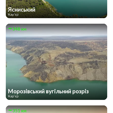
Ясниський
Кар'єр
348 км
Морозівський вугільний розріз
Кар'єр
351 км