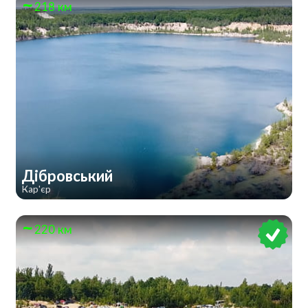
218 км
Дібровський
Кар'єр
220 км