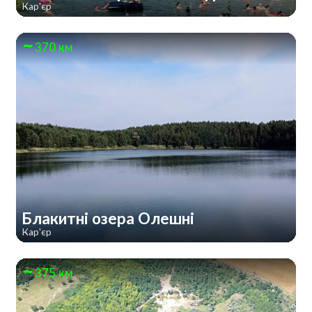
Кар'єр
370 км
Блакитні озера Олешні
Кар'єр
375 км