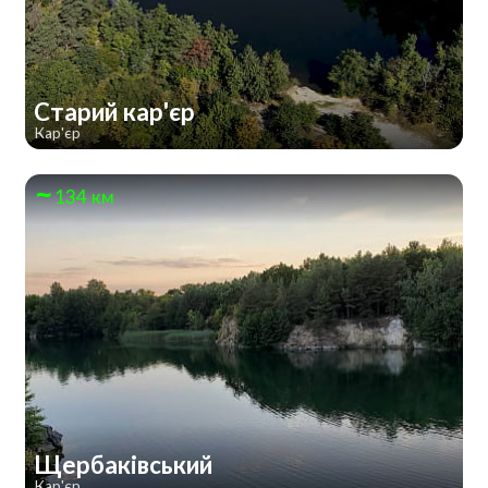
Старий кар'єр
Кар'єр
134 км
Щербаківський
Кар'єр