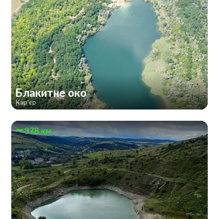
Блакитне око
Кар'єр
378 км