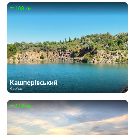
108 км
Кашперівський
Кар'єр
119 км