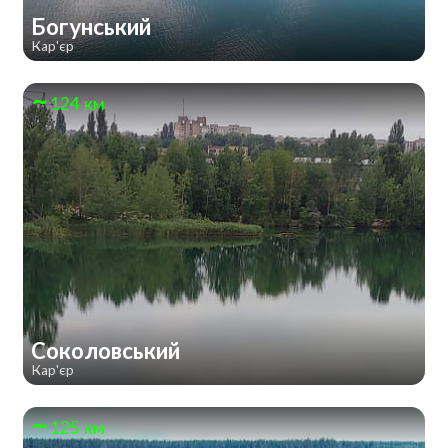
Богунський
Кар'єр
124 км
Соколовський
Кар'єр
125 км