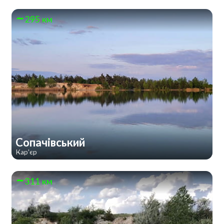
295 км
Сопачівський
Кар'єр
311 км