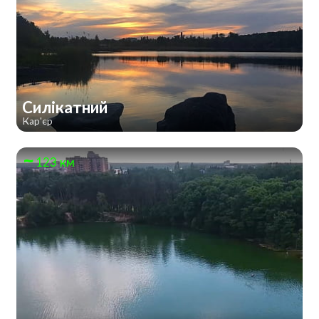
Силікатний
Кар'єр
123 км