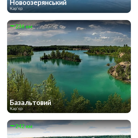
Новоозерянський
Кар'єр
236 км
Базальтовий
Кар'єр
242 км