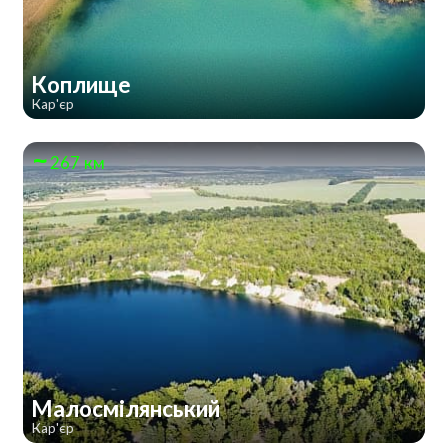
Коплище
Кар'єр
267 км
Малосмілянський
Кар'єр