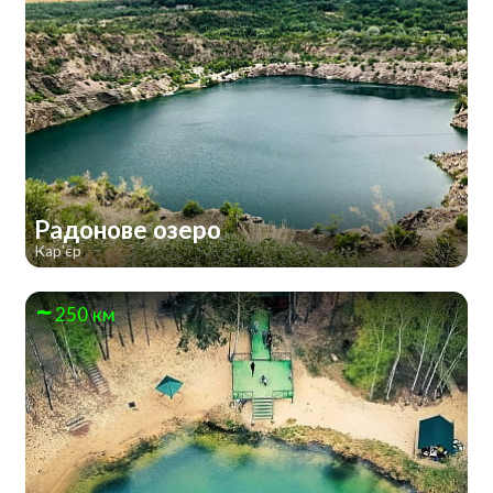
Радонове озеро
Кар'єр
250 км