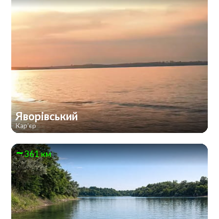
Яворівський
Кар'єр
361 км