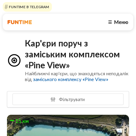
FUNTIME В TELEGRAM
Меню
☰
Кар'єри поруч з
заміським комплексом
«Pine View»
Найближчі кар'єри, що знаходяться неподалік
від
заміського комплексу «Pine View»
Фільтрувати
15 км