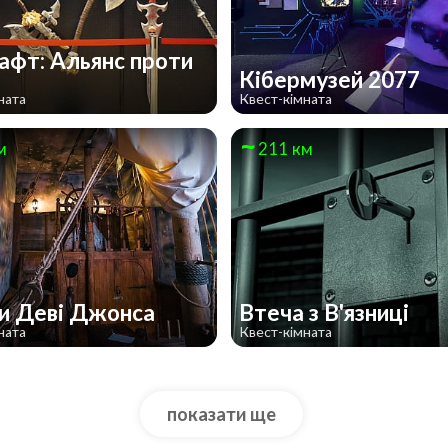
афт: Альянс проти
Кібермузей 2077
ната
Квест-кімната
м
211 км
и Деві Джонса
Втеча з В'язниці
ната
Квест-кімната
показати ще