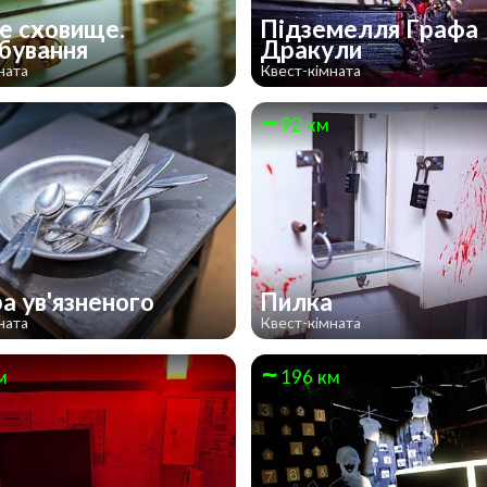
е сховище.
Підземелля Графа
бування
Дракули
ната
Квест-кімната
92 км
а ув'язненого
Пилка
ната
Квест-кімната
м
196 км