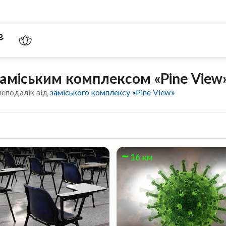
заміським комплексом «Pine View
неподалік від
заміського комплексу «Pine View»
16 км