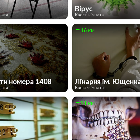
Вірус
ната
Квест-кімната
16 км
ти номера 1408
Лікарня ім. Ющенк
ната
Квест-кімната
91 км