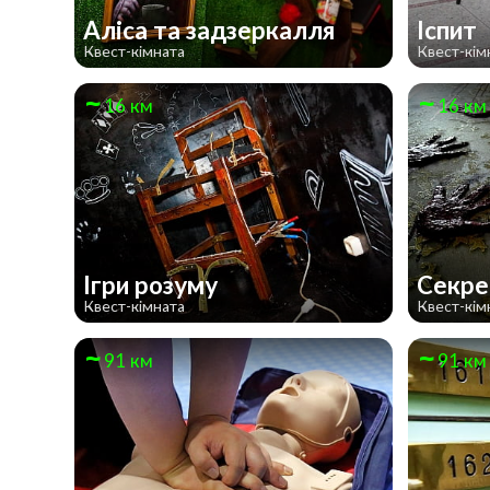
Алiса та задзеркалля
Іспит
Квест-кімната
Квест-кім
16 км
16 км
Ігри розуму
Секре
Квест-кімната
Квест-кім
91 км
91 км