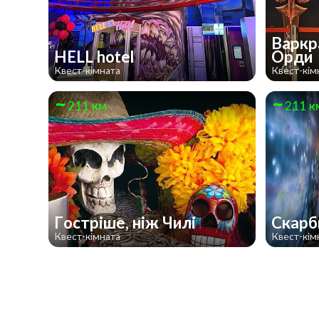
Варкр
HELL hotel
Орди
Квест-кімната
Квест-кім
211 км
211 к
Гостріше, ніж Чилі
Скарб
Квест-кімната
Квест-кім