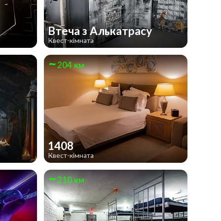
Втеча з Алькатрасу
Квест-кімната
204 км
1408
Квест-кімната
210 км