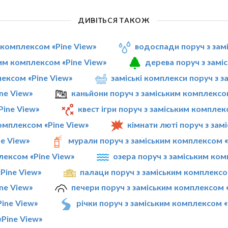
ДИВІТЬСЯ ТАКОЖ
м комплексом «Pine View»
водоспади поруч з зам
им комплексом «Pine View»
дерева поруч з замі
лексом «Pine View»
заміські комплекси поруч з 
ne View»
каньйони поруч з заміським комплексо
Pine View»
квест ігри поруч з заміським комплек
омплексом «Pine View»
кімнати люті поруч з зам
ne View»
мурали поруч з заміським комплексом «
лексом «Pine View»
озера поруч з заміським ком
Pine View»
палаци поруч з заміським комплексо
ne View»
печери поруч з заміським комплексом 
Pine View»
річки поруч з заміським комплексом «
Pine View»