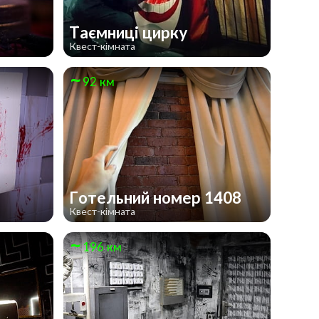
Таємниці цирку
Квест-кімната
92 км
Готельний номер 1408
Квест-кімната
196 км