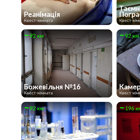
Таємн
Реанімація
Погра
Квест-кімната
Квест-кім
92 км
92 км
Божевільня №16
Камер
Квест-кімната
Квест-кім
92 км
196 к