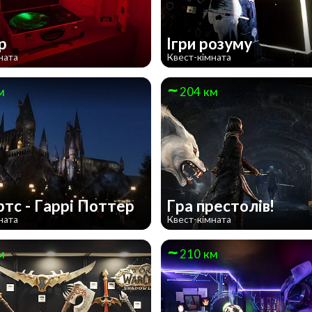
ер
Ігри розуму
ната
Квест-кімната
м
204 км
ртс - Гаррi Поттер
Гра престолів!
ната
Квест-кімната
м
210 км