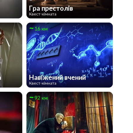
Гра престолів
Квест-кімната
16 км
а
Навіжений вчений
Квест-кімната
92 км