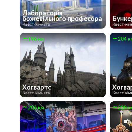
Лабораторія
божевільного професора
Бунк
Квест-кімната
Квест-кім
196 км
204 к
Хогвартс
Хогва
Квест-кімната
Квест-кім
206 км
209 к