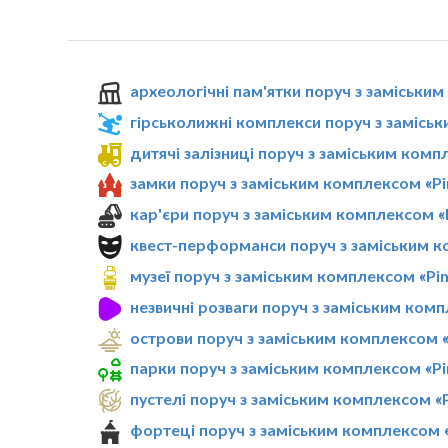
археологічні пам'ятки поруч з заміськи
гірськолижні комплекси поруч з заміськ
дитячі залізниці поруч з заміським комп
замки поруч з заміським комплексом «Pi
кар'єри поруч з заміським комплексом «
квест-перформанси поруч з заміським к
музеї поруч з заміським комплексом «Pi
незвичні розваги поруч з заміським комп
острови поруч з заміським комплексом «
парки поруч з заміським комплексом «Pi
пустелі поруч з заміським комплексом «
фортеці поруч з заміським комплексом «