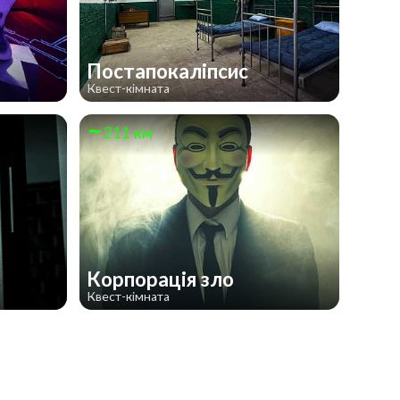
Постапокаліпсис
Квест-кімната
211 км
Корпорація зло
Квест-кімната