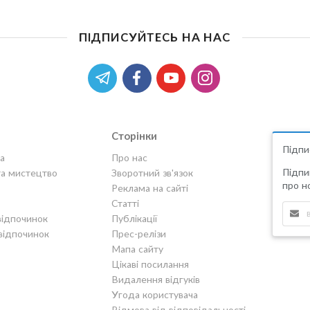
ПІДПИСУЙТЕСЬ НА НАС
Сторінки
Підпи
а
Про нас
Підпи
та мистецтво
Зворотний зв'язок
про но
Реклама на сайті
Статті
відпочинок
Публікації
відпочинок
Прес-релізи
Мапа сайту
Цікаві посилання
Видалення відгуків
Угода користувача
Відмова від відповідальності