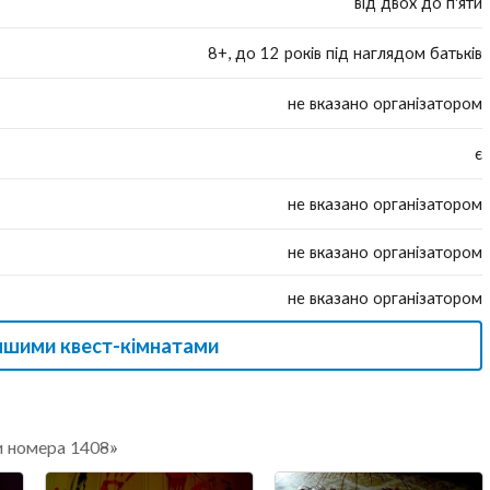
від двох до п'яти
8+, до 12 років під наглядом батьків
не вказано організатором
є
не вказано організатором
не вказано організатором
не вказано організатором
іншими квест-кімнатами
и номера 1408»