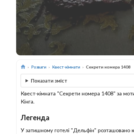
Розваги
Квест-кімнати
Секрети номера 1408
Показати зміст
Квест-кімната "Секрети номера 1408" за мот
Кінга.
Легенда
У затишному готелі "Дельфін" розташовано к