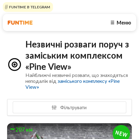
FUNTIME В TELEGRAM
Меню
☰
Незвичні розваги поруч з
заміським комплексом
«Pine View»
Найближчі незвичні розваги, що знаходяться
неподалік від
заміського комплексу «Pine
View»
Фільтрувати
207 км