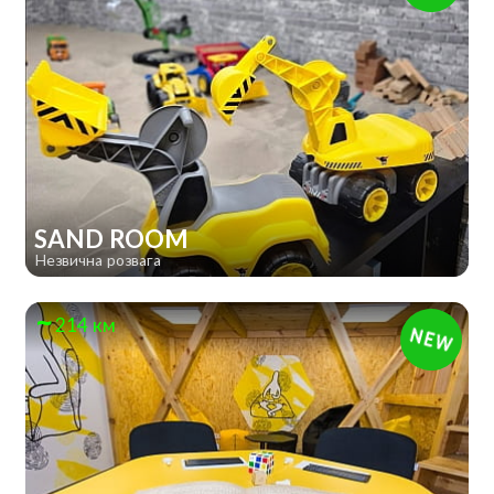
SAND ROOM
Незвична розвага
214 км