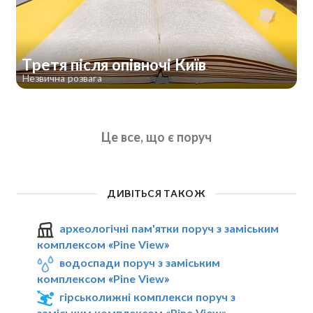
Третя після опівночі Київ
Незвична розвага
Це все, що є поруч
ДИВІТЬСЯ ТАКОЖ
археологічні пам'ятки поруч з заміським
комплексом «Pine View»
водоспади поруч з заміським
комплексом «Pine View»
гірськолижні комплекси поруч з
заміським комплексом «Pine View»