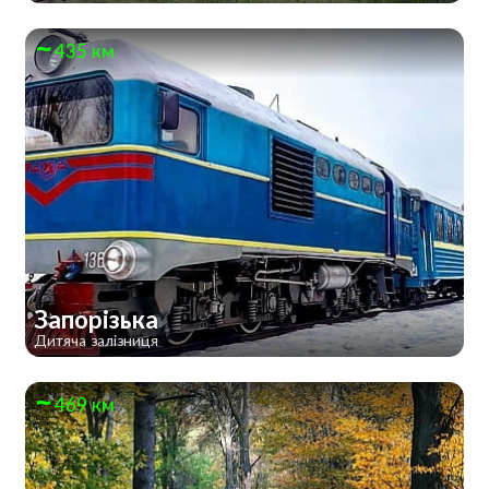
435 км
Запорізька
Дитяча залізниця
469 км