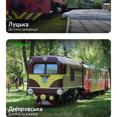
Луцька
Дитяча залізниця
380 км
Дніпровська
Дитяча залізниця