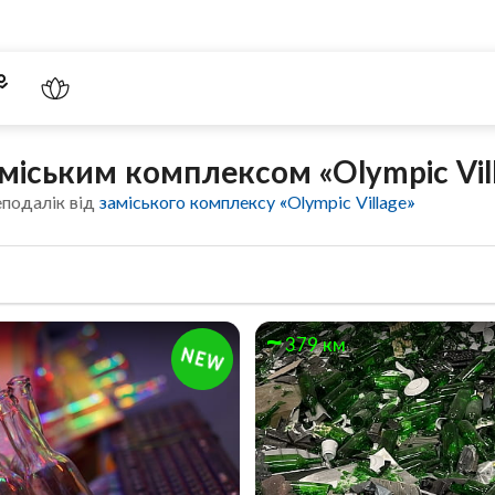
аміським комплексом «Olympic Vil
еподалік від
заміського комплексу «Olympic Village»
379 км