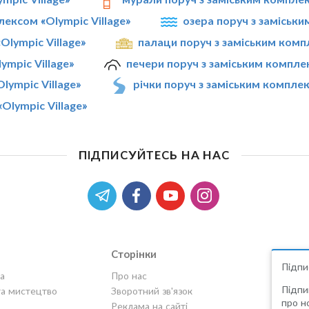
лексом «Olympic Village»
озера поруч з заміськи
Olympic Village»
палаци поруч з заміським компл
ympic Village»
печери поруч з заміським комплек
lympic Village»
річки поруч з заміським комплек
Olympic Village»
ПІДПИСУЙТЕСЬ НА НАС
Сторінки
Підпи
а
Про нас
Підпи
та мистецтво
Зворотний зв'язок
про но
Реклама на сайті