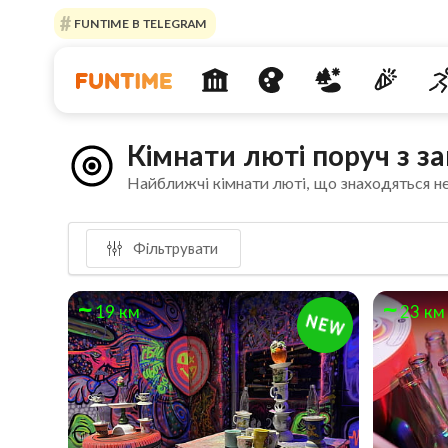
FUNTIME В TELEGRAM
Кімнати люті поруч з з
Найближчі кімнати люті, що знаходяться н
Фільтрувати
19 км
23 км