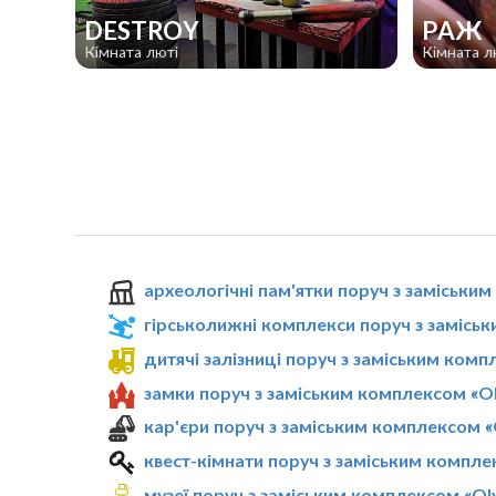
DESTROY
РАЖ
Кімната люті
Кімната л
археологічні пам'ятки поруч з заміським
гірськолижні комплекси поруч з заміськ
дитячі залізниці поруч з заміським комп
замки поруч з заміським комплексом «Ol
кар'єри поруч з заміським комплексом «O
квест-кімнати поруч з заміським комплек
музеї поруч з заміським комплексом «Oly