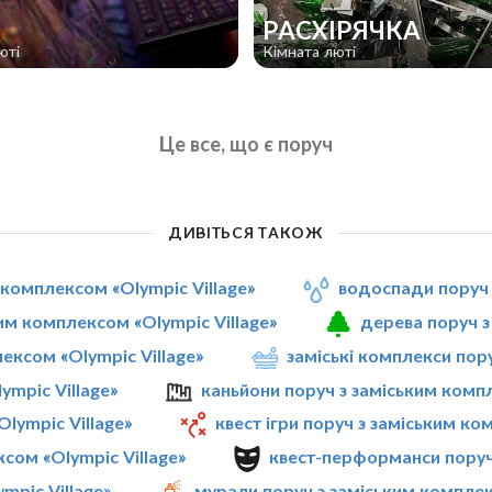
РАСХІРЯЧКА
юті
Кімната люті
Це все, що є поруч
ДИВІТЬСЯ ТАКОЖ
 комплексом «Olympic Village»
водоспади поруч 
им комплексом «Olympic Village»
дерева поруч з
лексом «Olympic Village»
заміські комплекси пор
ympic Village»
каньйони поруч з заміським компл
lympic Village»
квест ігри поруч з заміським ко
сом «Olympic Village»
квест-перформанси поруч 
mpic Village»
мурали поруч з заміським комплек