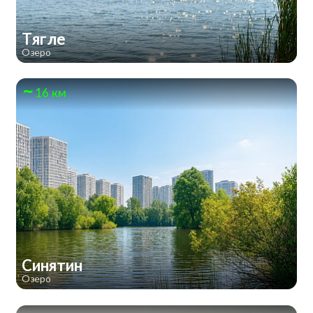
Тягле
Озеро
16 км
Синятин
Озеро