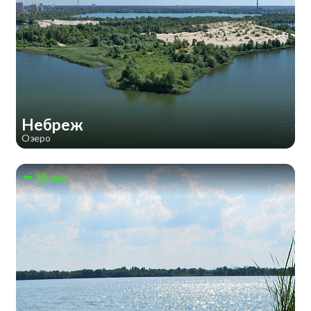
Небреж
Озеро
15 км