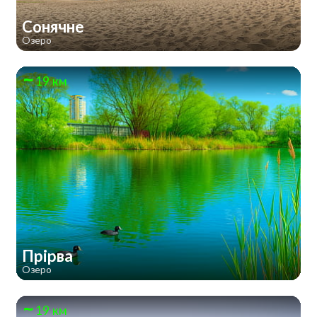
Сонячне
Озеро
19 км
Прірва
Озеро
19 км