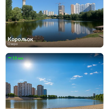
Корольок
Озеро
19 км