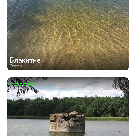
Блакитне
Озеро
3.86 км