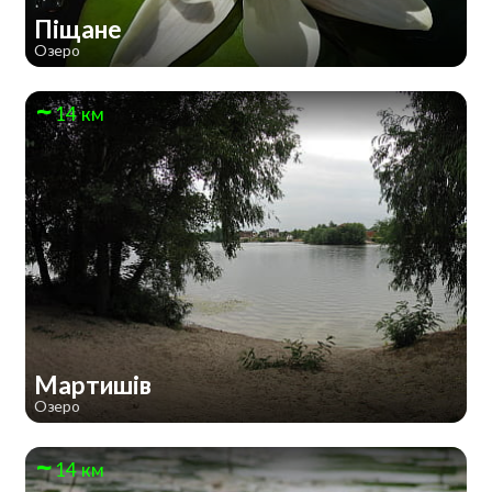
Піщане
Озеро
14 км
Мартишів
Озеро
14 км