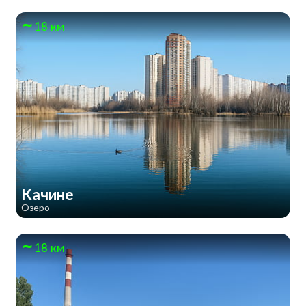
18 км
Качине
Озеро
18 км