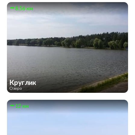
8.56 км
Круглик
Озеро
12 км