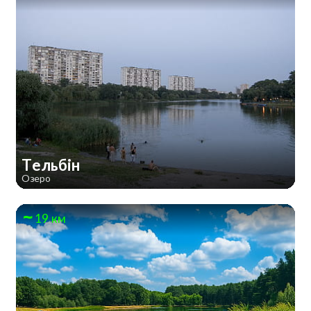
Тельбін
Озеро
19 км