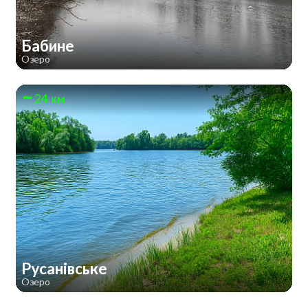
Бабине
Озеро
24 км
Русанівське
Озеро