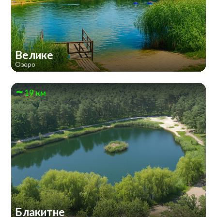
Велике
Озеро
19 км
Блакитне