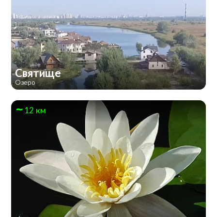
Святище
Озеро
12 км