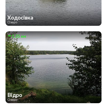
Ходосівка
Озеро
5.35 км
Відро
Озеро