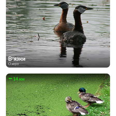
В’язки
Озеро
14 км