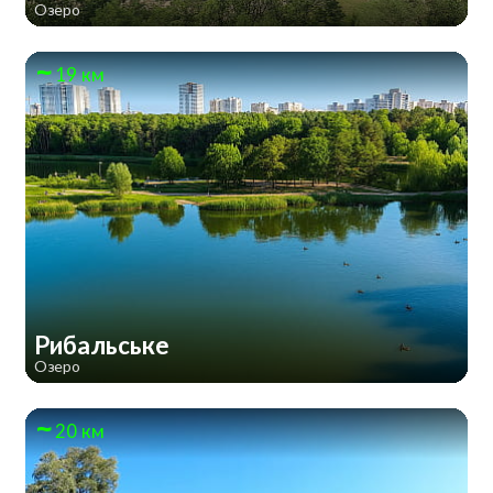
Озеро
19 км
Рибальське
Озеро
20 км