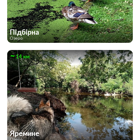
Підбірна
Озеро
14 км
Яремине
Озеро