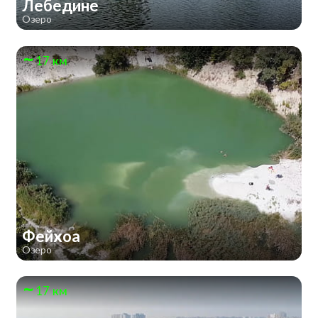
Лебедине
Озеро
17 км
Фейхоа
Озеро
17 км