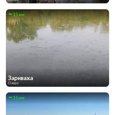
15 км
Зариваха
Озеро
15 км