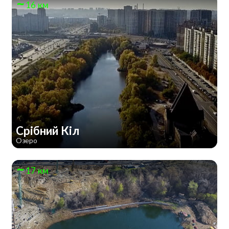
16 км
Срібний Кіл
Озеро
17 км