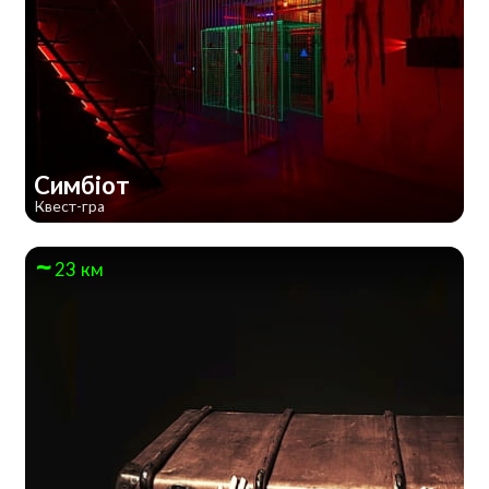
Симбіот
Квест-гра
23 км