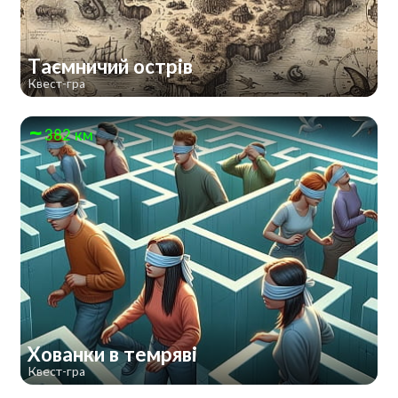
Таємничий острів
Квест-гра
382 км
Хованки в темряві
Квест-гра