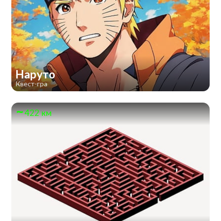
Наруто
Квест-гра
422 км