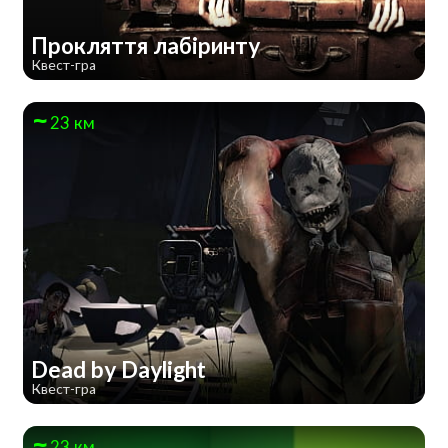
Прокляття лабіринту
Квест-гра
23 км
Dead by Daylight
Квест-гра
23 км