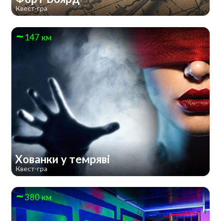
Квест-гра
147 км
Хованки у темряві
Квест-гра
380 км