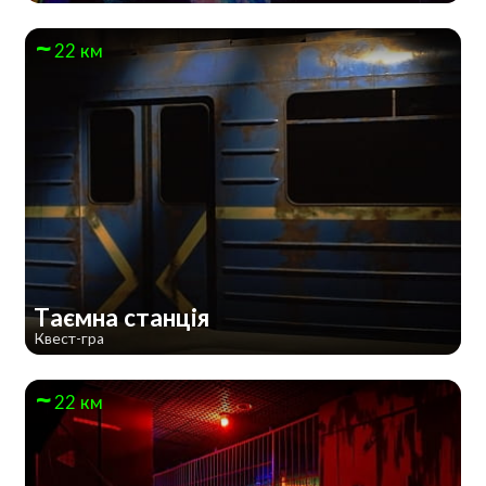
22 км
Таємна станція
Квест-гра
22 км