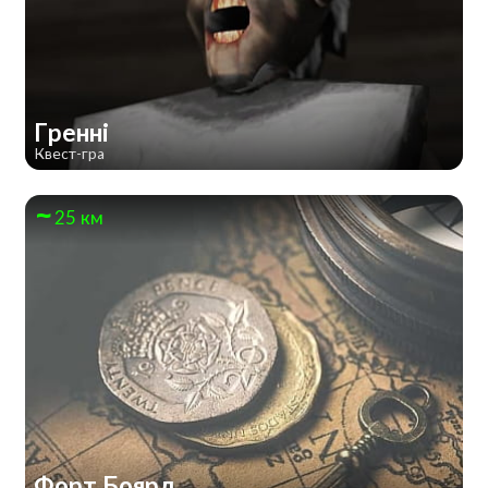
Гренні
Квест-гра
25 км
Форт Боярд