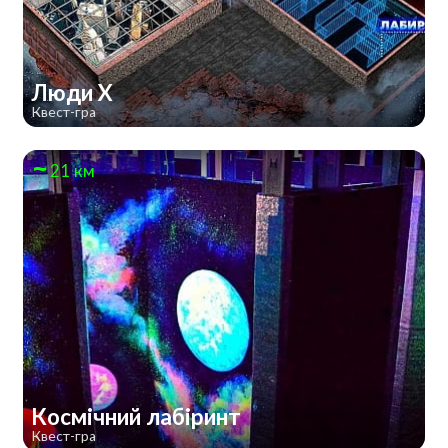
Люди Х
Квест-гра
21 км
Космічний лабіринт
Квест-гра