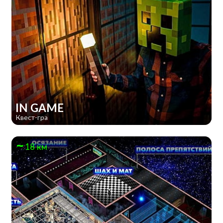
IN GAME
Квест-гра
18 км