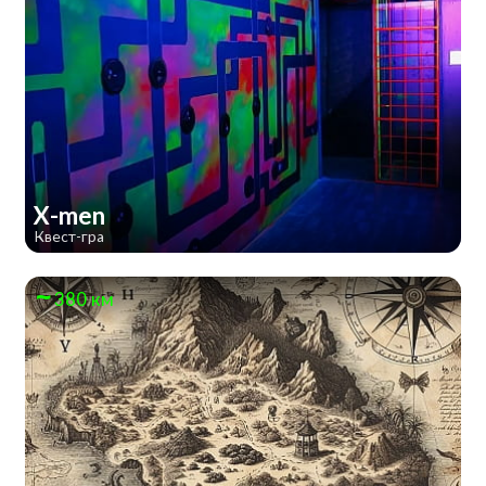
X-men
Квест-гра
380 км