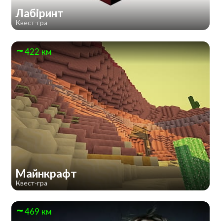
Лабіринт
Квест-гра
422 км
Майнкрафт
Квест-гра
469 км