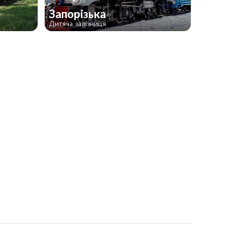
Запорізька
Дитяча залізниця