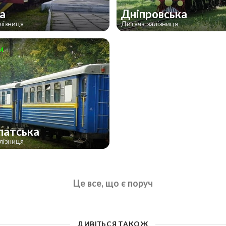
ка
Дніпровська
лізниця
Дитяча залізниця
м
патська
лізниця
Це все, що є поруч
ДИВІТЬСЯ ТАКОЖ