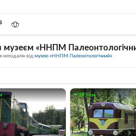
ч з музеєм «ННПМ Палеонтологічн
я неподалік від
музею «ННПМ Палеонтологічний»
м
393 км