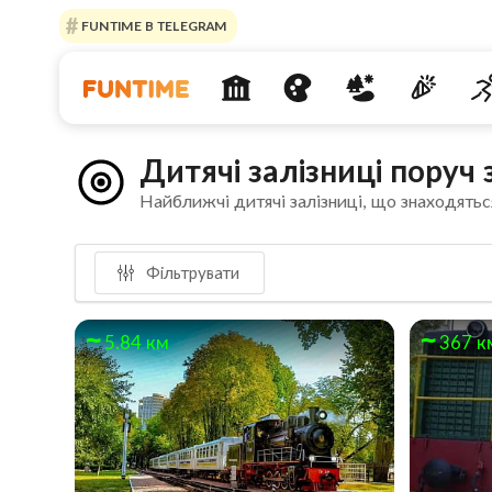
FUNTIME В TELEGRAM
Дитячі залізниці пору
Найближчі дитячі залізниці, що знаходятьс
Фільтрувати
5.84 км
367 к