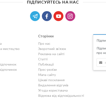
ПІДПИСУЙТЕСЬ НА НАС
Сторінки
Підпи
а
Про нас
Підпи
та мистецтво
Зворотний зв'язок
про но
Реклама на сайті
Статті
відпочинок
Публікації
відпочинок
Прес-релізи
Мапа сайту
Цікаві посилання
Видалення відгуків
Угода користувача
Відмова від відповідальності