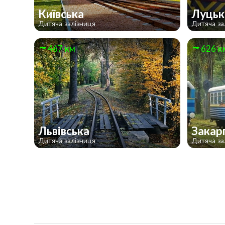
Київська
Луць
Дитяча залізниця
Дитяча за
467 км
626 к
Львівська
Закар
Дитяча залізниця
Дитяча за