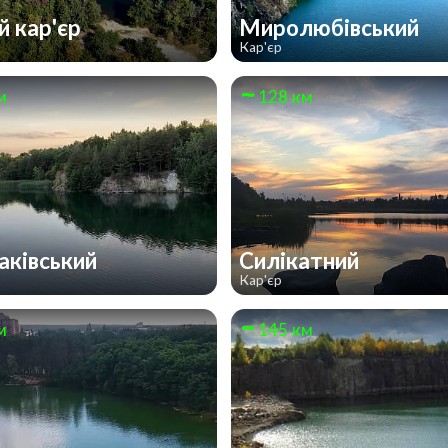
й кар'єр
Миролюбівський
Кар'єр
м
128 км
ківський
Силікатний
Кар'єр
м
145 км