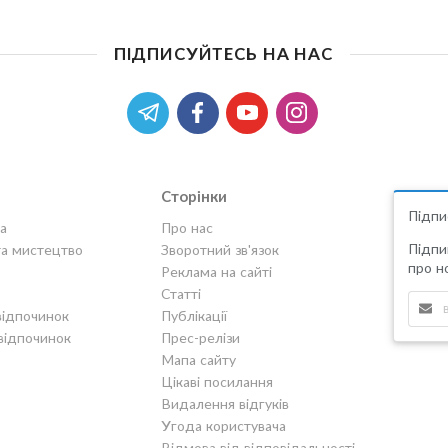
ПІДПИСУЙТЕСЬ НА НАС
Сторінки
Підпи
а
Про нас
Підпи
та мистецтво
Зворотний зв'язок
про но
Реклама на сайті
Статті
відпочинок
Публікації
відпочинок
Прес-релізи
Мапа сайту
Цікаві посилання
Видалення відгуків
Угода користувача
Відмова від відповідальності