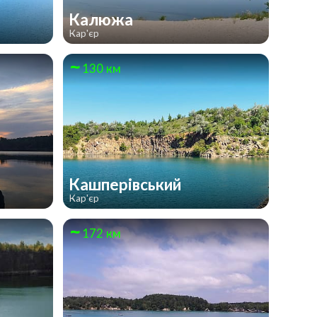
Калюжа
Кар'єр
130 км
Кашперівський
Кар'єр
172 км