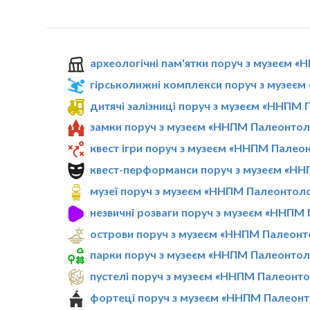
археологічні пам'ятки поруч з музеєм 
гірськолижні комплекси поруч з музеє
дитячі залізниці поруч з музеєм «ННПМ 
замки поруч з музеєм «ННПМ Палеонтол
квест ігри поруч з музеєм «ННПМ Палео
квест-перформанси поруч з музеєм «НН
музеї поруч з музеєм «ННПМ Палеонтоло
незвичні розваги поруч з музеєм «ННПМ
острови поруч з музеєм «ННПМ Палеонт
парки поруч з музеєм «ННПМ Палеонтол
пустелі поруч з музеєм «ННПМ Палеонто
фортеці поруч з музеєм «ННПМ Палеонт