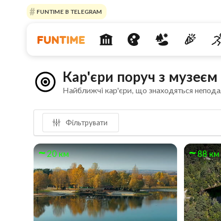
FUNTIME В TELEGRAM
Кар'єри поруч з музеє
Найближчі кар'єри, що знаходяться непода
Фільтрувати
20 км
88 км