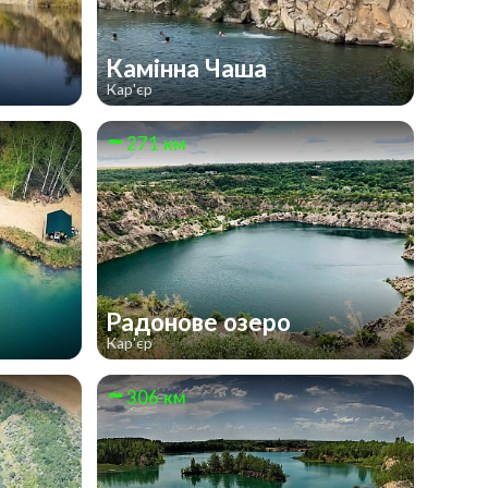
Камінна Чаша
Кар'єр
271 км
Радонове озеро
Кар'єр
306 км