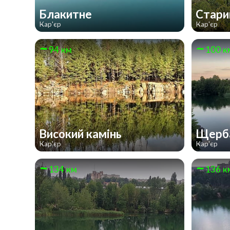
Блакитне
Стари
Кар'єр
Кар'єр
94 км
100 к
Високий камінь
Щерба
Кар'єр
Кар'єр
134 км
136 к