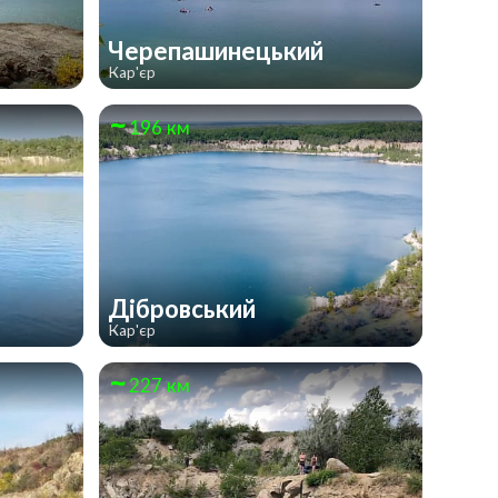
Черепашинецький
Кар'єр
196 км
Дібровський
Кар'єр
227 км