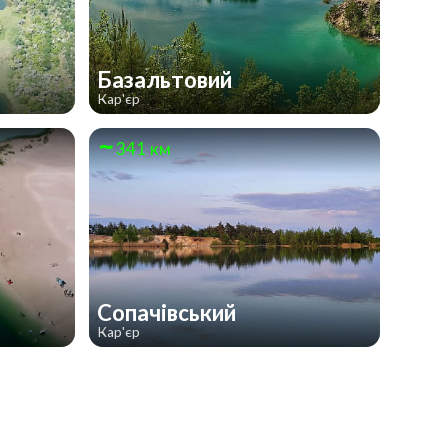
Базальтовий
Кар'єр
341 км
Сопачівський
Кар'єр