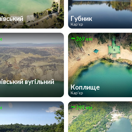
івський
Губник
Кар'єр
м
269 км
івський вугільний
з
Коплище
Кар'єр
м
295 км