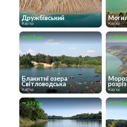
Дружбівський
Могил
Кар'єр
Кар'єр
255 км
261 к
Блакитні озера
Мороз
Світловодська
розрі
Кар'єр
Кар'єр
273 км
273 к