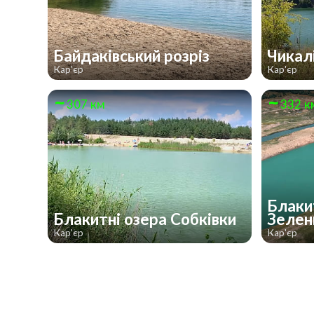
Байдаківський розріз
Чикал
Кар'єр
Кар'єр
307 км
332 к
Блаки
Блакитні озера Собківки
Зелен
Кар'єр
Кар'єр