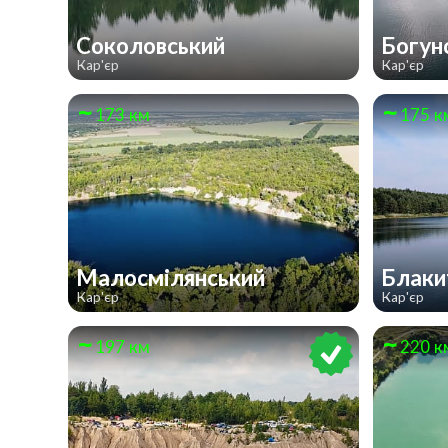
Соколовський
Богун
Кар'єр
Кар'єр
173 км
175 к
Малосмілянський
Блаки
Кар'єр
Кар'єр
197 км
220 к