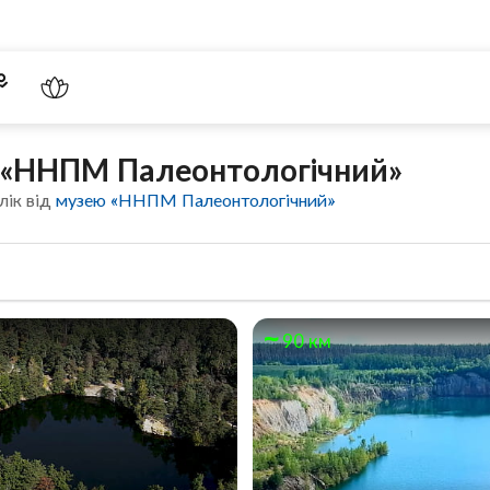
м «ННПМ Палеонтологічний»
лік від
музею «ННПМ Палеонтологічний»
90 км