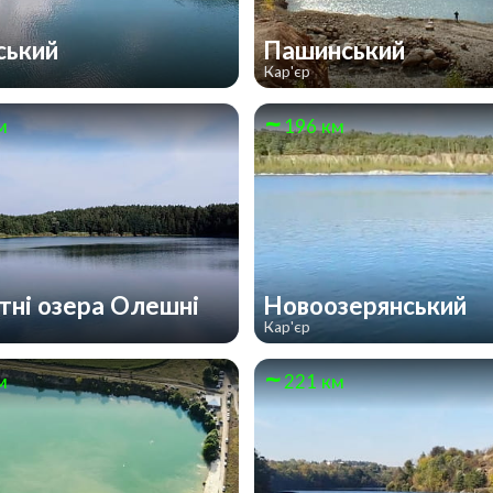
ський
Пашинський
Кар'єр
м
196 км
тні озера Олешні
Новоозерянський
Кар'єр
м
221 км