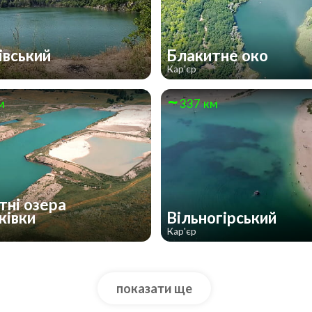
івський
Блакитне око
Кар'єр
м
337 км
тні озера
ківки
Вільногірський
Кар'єр
показати ще