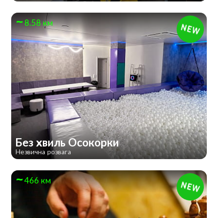
8.58 км
Без хвиль Осокорки
Незвична розвага
466 км