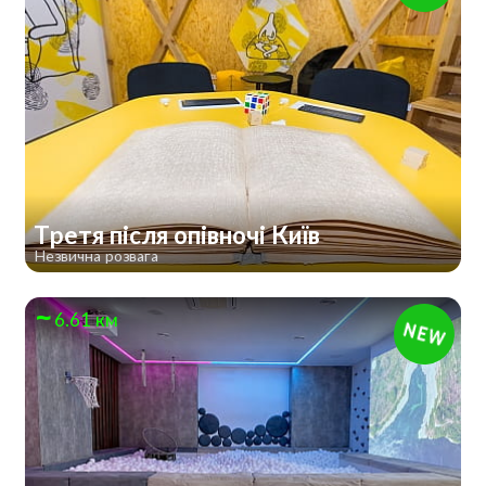
Третя після опівночі Київ
Незвична розвага
6.61 км