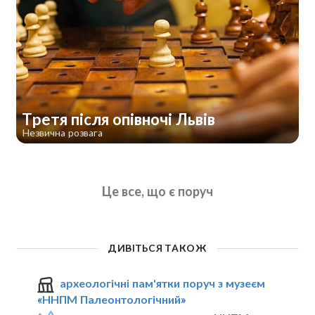
Третя після опівночі Львів
Незвична розвага
Це все, що є поруч
ДИВІТЬСЯ ТАКОЖ
археологічні пам'ятки поруч з музеєм
«ННПМ Палеонтологічний»