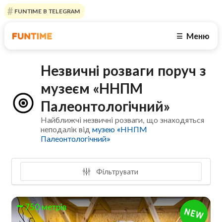
FUNTIME В TELEGRAM
Меню
☰
Незвичні розваги поруч з
музеєм «ННПМ
Палеонтологічний»
Найближчі незвичні розваги, що знаходяться
неподалік від
музею «ННПМ
Палеонтологічний»
Фільтрувати
750 метрів