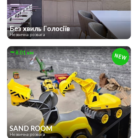
Без хвиль Голосіїв
Незвична розвага
8.01 км
SAND ROOM
Незвична розвага