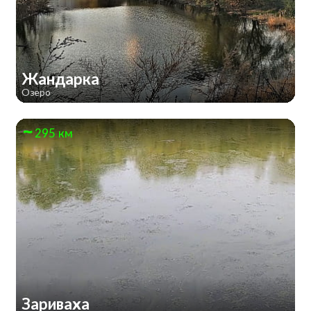
Жандарка
Озеро
295 км
Зариваха