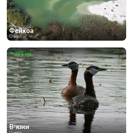
Фейхоа
Озеро
291 км
В’язки
Озеро