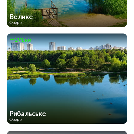
Велике
Озеро
291 км
Рибальське
Озеро