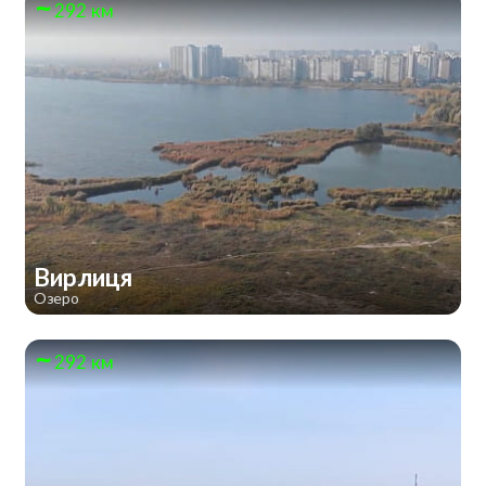
292 км
Вирлиця
Озеро
292 км