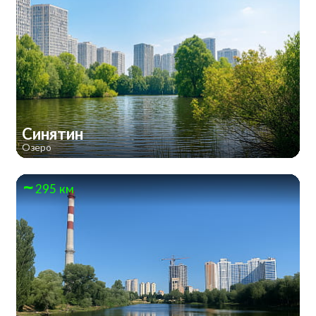
Синятин
Озеро
295 км