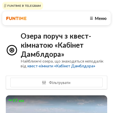
FUNTIME В TELEGRAM
Меню
☰
Озера поруч з квест-
кімнатою «Кабінет
Дамблдора»
Найближчі озера, що знаходяться неподалік
від
квест-кімнати «Кабінет Дамблдора»
Фільтрувати
97 км