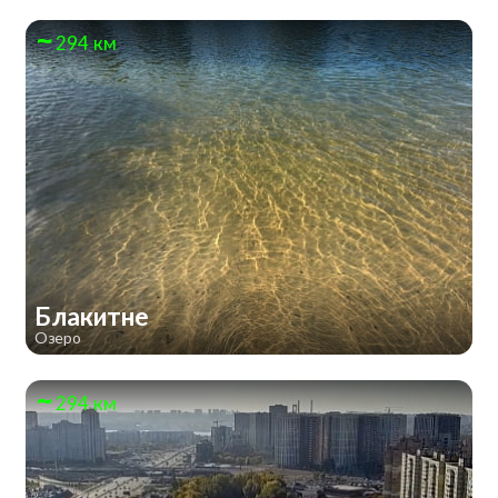
294 км
Блакитне
Озеро
294 км