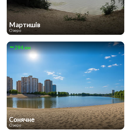
Мартишів
Озеро
294 км
Сонячне
Озеро