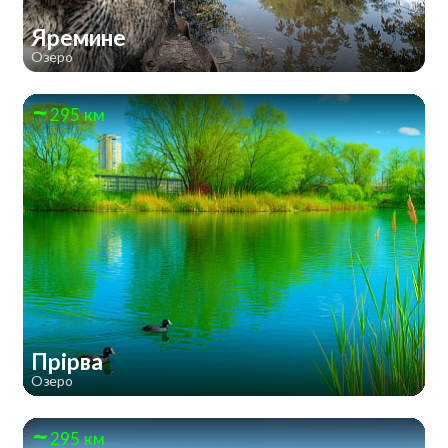
Яремине
Озеро
295 км
Прірва
Озеро
295 км