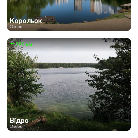
Корольок
Озеро
296 км
Відро
Озеро