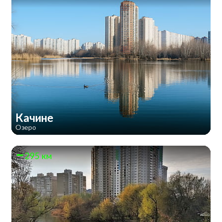
Качине
Озеро
295 км