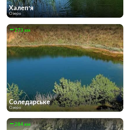
Халеп’я
Озеро
273 км
Соледарське
Озеро
284 км