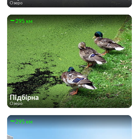
Озеро
295 км
Підбірна
Озеро
295 км