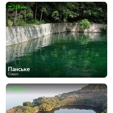
217 км
Панське
Озеро
225 км