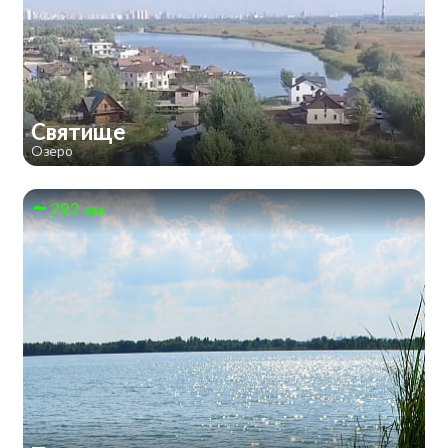
Святище
Озеро
292 км