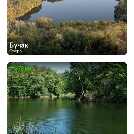
Бучак
Озеро
272 км