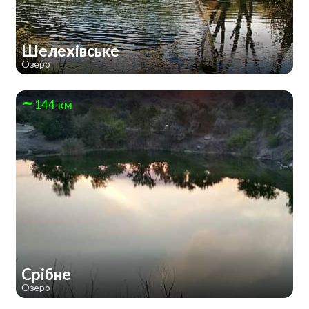
Шелехівське
Озеро
144 км
Срібне
Озеро