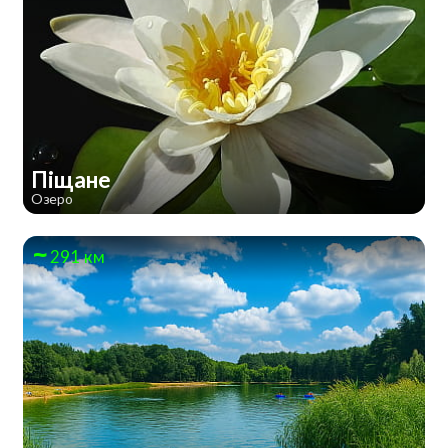
Піщане
Озеро
291 км