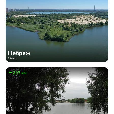
Небреж
Озеро
293 км