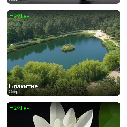
291 км
Блакитне
Озеро
291 км