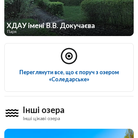
ХДАУ імені В.В. Докучаєва
Парк
Переглянути все, що є поруч з озером
«Соледарське»
Інші озера
Інші цікаві озера