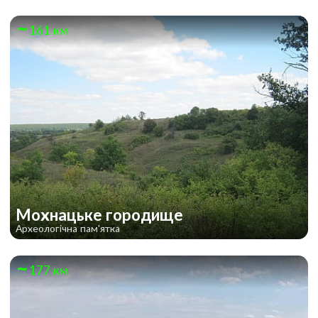
161 км
Мохнацьке городище
Археологічна пам'ятка
177 км