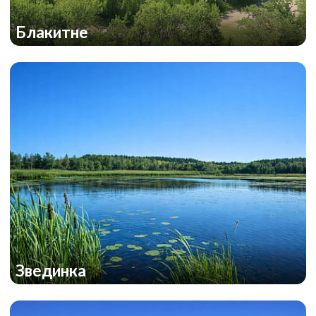
Блакитне
Звединка