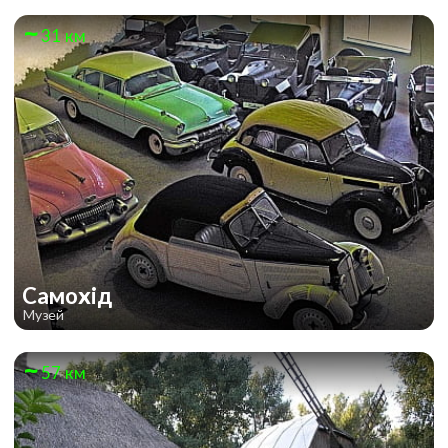
31 км
Самохід
Музей
57 км