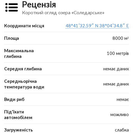
Рецензія
Короткий огляд озера «Соледарське»
Координати місця
48°41′32.59″ N 38°04′34.8″ E
Площа
8000 м²
Максимальна
100 метрів
глибина
Середня глибина
немає даних
Середньорічна
немає даних
температура води
Види риб
немає
Під'їхати
можливо
автомобілем
Загруженість
слабка