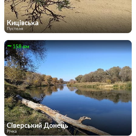
Кицівська
Пустеля
158 км
Сіверський Донець
Річка