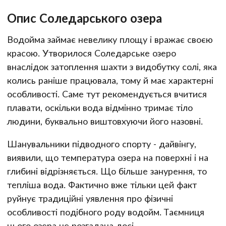
Опис Соледарського озера
Водойма займає невелику площу і вражає своєю
красою. Утворилося Соледарське озеро
внаслідок затоплення шахти з видобутку солі, яка
колись раніше працювала, тому й має характерні
особливості. Саме тут рекомендується вчитися
плавати, оскільки вода відмінно тримає тіло
людини, буквально виштовхуючи його назовні.
Шанувальники підводного спорту - дайвінгу,
виявили, що температура озера на поверхні і на
глибині відрізняється. Що більше занурення, то
тепліша вода. Фактично вже тільки цей факт
руйнує традиційні уявлення про фізичні
особливості подібного роду водойм. Таємниця
цього озера не розгадана досі.