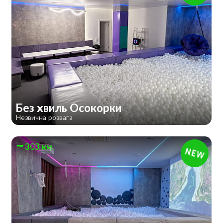
Без хвиль Осокорки
Незвична розвага
303 км