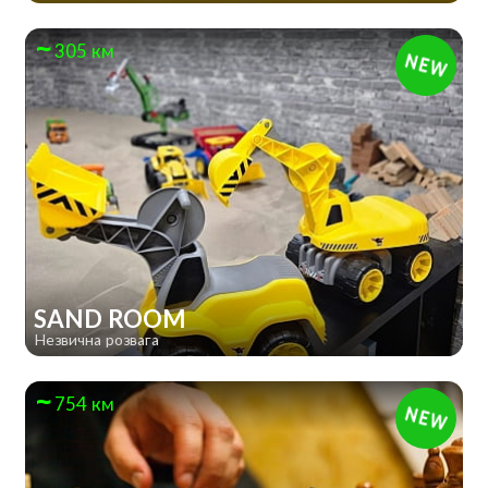
305 км
SAND ROOM
Незвична розвага
754 км