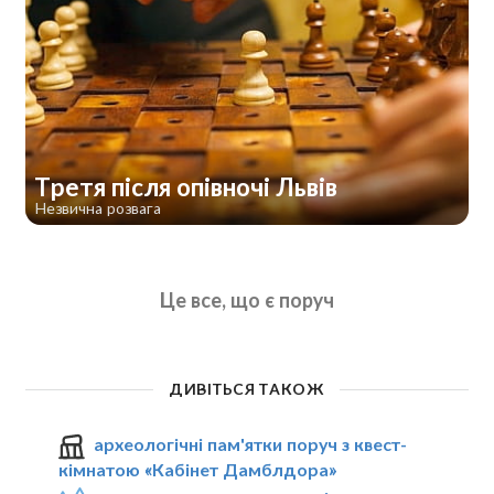
Третя після опівночі Львів
Незвична розвага
Це все, що є поруч
ДИВІТЬСЯ ТАКОЖ
археологічні пам'ятки поруч з квест-
кімнатою «Кабінет Дамблдора»