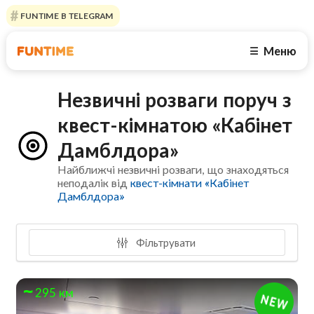
FUNTIME В TELEGRAM
Меню
☰
Незвичні розваги поруч з
квест-кімнатою «Кабінет
Дамблдора»
Найближчі незвичні розваги, що знаходяться
неподалік від
квест-кімнати «Кабінет
Дамблдора»
Фільтрувати
295 км