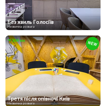
Без хвиль Голосіїв
Незвична розвага
304 км
Третя після опівночі Київ
Незвична розвага