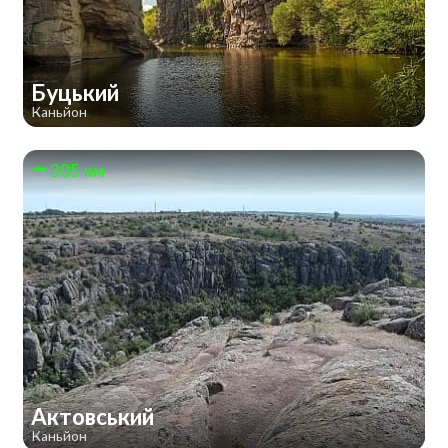
Буцький
Каньйон
305 км
Актовський
Каньйон