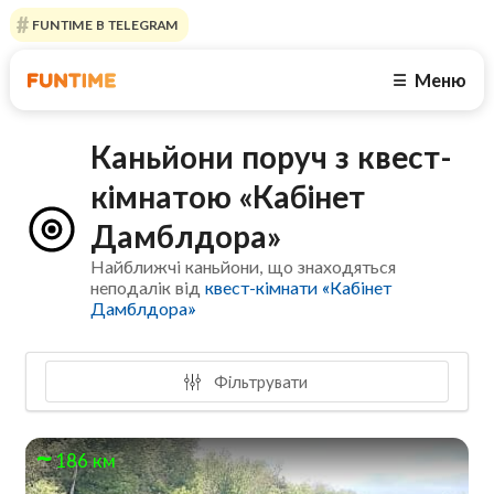
FUNTIME В TELEGRAM
Меню
☰
Каньйони поруч з квест-
кімнатою «Кабінет
Дамблдора»
Найближчі каньйони, що знаходяться
неподалік від
квест-кімнати «Кабінет
Дамблдора»
Фільтрувати
186 км