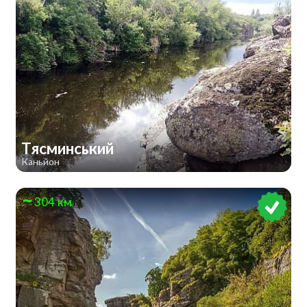
Тясминський
Каньйон
304 км