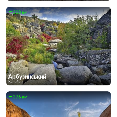
308 км
Арбузинський
Каньйон
376 км