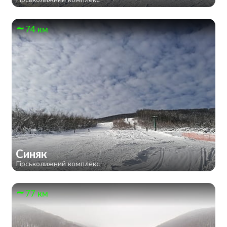
74 км
Синяк
Гірськолижний комплекс
77 км