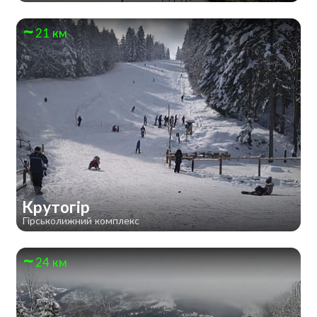
21 км
Крутогір
Гірськолижний комплекс
24 км