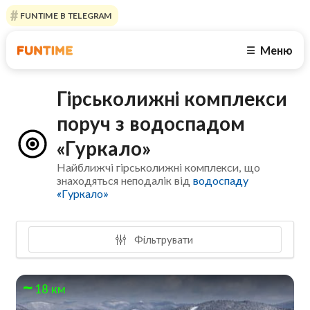
FUNTIME В TELEGRAM
Меню
☰
Гірськолижні комплекси
поруч з водоспадом
«Гуркало»
Найближчі гірськолижні комплекси, що
знаходяться неподалік від
водоспаду
«Гуркало»
Фільтрувати
18 км