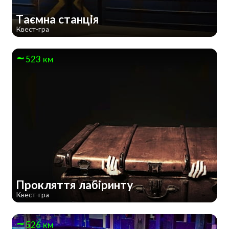
Таємна станція
Квест-гра
523 км
Прокляття лабіринту
Квест-гра
526 км