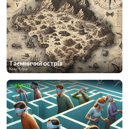
Таємничий острів
Квест-гра
850 км