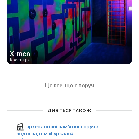
X-men
Квест-гра
Це все, що є поруч
ДИВІТЬСЯ ТАКОЖ
археологічні пам'ятки поруч з
водоспадом «Гуркало»