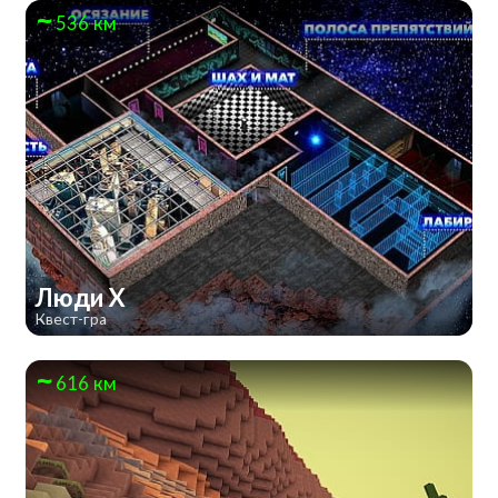
536 км
Люди Х
Квест-гра
616 км