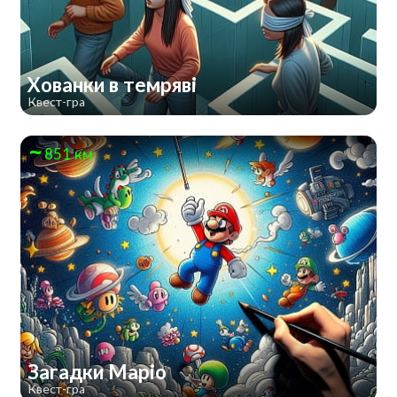
Хованки в темряві
Квест-гра
851 км
Загадки Маріо
Квест-гра