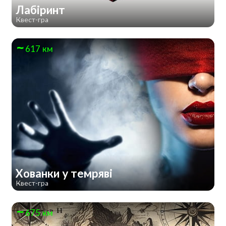
Лабіринт
Квест-гра
617 км
Хованки у темряві
Квест-гра
675 км