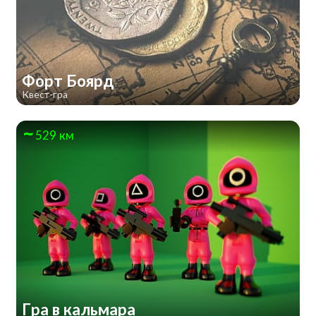
Форт Боярд
Квест-гра
529 км
Гра в кальмара