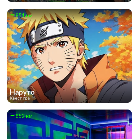
851 км
Наруто
Квест-гра
852 км