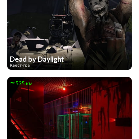
Dead by Daylight
Квест-гра
535 км