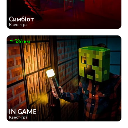
Симбіот
Квест-гра
536 км
IN GAME
Квест-гра