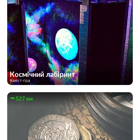
Космічний лабіринт
Квест-гра
527 км