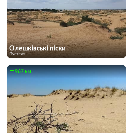
Олешківські піски
Пустеля
967 км