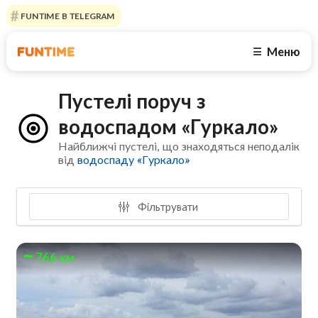
FUNTIME В TELEGRAM
Меню
☰
Пустелі поруч з
водоспадом «Гуркало»
Найближчі пустелі, що знаходяться неподалік
від
водоспаду «Гуркало»
Фільтрувати
766 км